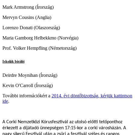
Mark Armstrong (Írország)
Ukrainian
Mervyn Cousins (Anglia)
Lorenzo Donati (Olaszország)
Maria Gamborg Helbekkmo (Norvégia)
Prof. Volker Hempfling (Németország)
Iskolák bírálói
Deirdre Moynihan (Írország)
Kevin O'Carroll (Írország)
További információkért a
2014. évi döntőbizottság, kérjük kattintson
ide
.
A Corki Nemzetközi Kórusfesztivál az utolsó előtti tetőponthoz
érkezett a díjátadó ünnepségen 17:15-kor a corki városházán. A
nagy sikerű Fesztivál után a zsűri a fesztivál széles és rangos