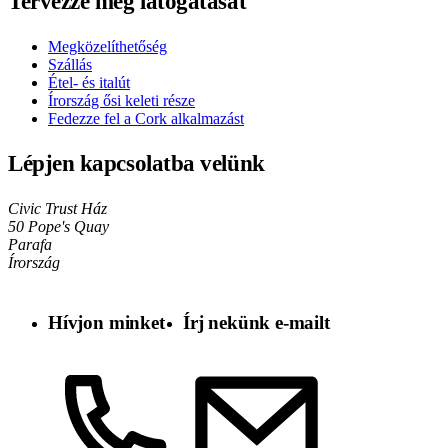
Tervezze meg látogatását
Megközelíthetőség
Szállás
Étel- és italút
Írország ősi keleti része
Fedezze fel a Cork alkalmazást
Lépjen kapcsolatba velünk
Civic Trust Ház
50 Pope's Quay
Parafa
Írország
Hívjon minket
Írj nekünk e-mailt