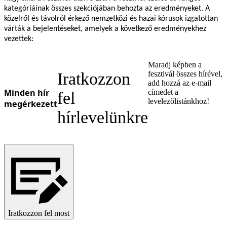
kategóriáinak összes szekciójában behozta az eredményeket. A
közelről és távolról érkező nemzetközi és hazai kórusok izgatottan
várták a bejelentéseket, amelyek a következő eredményekhez
vezettek:
Maradj képben a
Iratkozzon
fesztivál összes hírével,
add hozzá az e-mail
Minden hír
címedet a
fel
levelezőlistánkhoz!
megérkezett
hírlevelünkre
Iratkozzon fel most