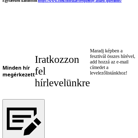
Egyszerűen kattintson
https://www.corkchoral.ie/frequently-asked-questions/
Ukrainian
Maradj képben a
Iratkozzon
fesztivál összes hírével,
add hozzá az e-mail
Minden hír
címedet a
fel
levelezőlistánkhoz!
megérkezett
hírlevelünkre