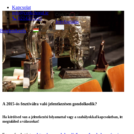
Kapcsolat
info@corkchoral.ie
📞 0214215125
Jegyfoglalás
Hungarian
Bejelentkezés
egy
English
Bulgarian
Czech
Danish
German
Greek
Spanish
Estonian
A 2015-ös fesztiválra való jelentkezésen gondolkodik?
French
Italian
Ha kérdésed van a jelentkezési folyamattal vagy a szabályokkal kapcsolatban, itt
megtalálod a válaszokat!
Polish
Portuguese