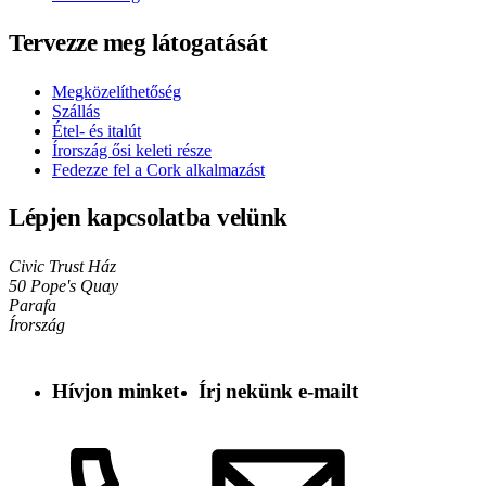
Tervezze meg látogatását
Megközelíthetőség
Szállás
Étel- és italút
Írország ősi keleti része
Fedezze fel a Cork alkalmazást
Lépjen kapcsolatba velünk
Civic Trust Ház
50 Pope's Quay
Parafa
Írország
Hívjon minket
Írj nekünk e-mailt