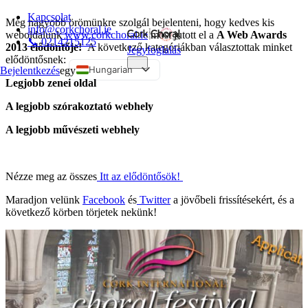
Kapcsolat
Még nagyobb örömünkre szolgál bejelenteni, hogy kedves kis
info@corkchoral.ie
weboldalunk
www.corkchoral.ie
most jutott el a
A Web Awards
📞 0214215125
2013 elődöntője!
A következő kategóriákban választottak minket
Jegyfoglalás
elődöntősnek:
Hungarian
Bejelentkezés
egy
Legjobb zenei oldal
English
A legjobb szórakoztató webhely
Bulgarian
Czech
A legjobb művészeti webhely
Danish
German
Nézze meg az összes
Itt az elődöntősök!
Greek
Maradjon velünk
Facebook
és
Twitter
a jövőbeli frissítésekért, és a
Spanish
következő körben törjetek nekünk!
Estonian
French
Italian
Polish
Portuguese