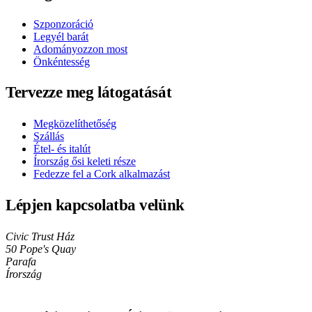
Szponzoráció
Legyél barát
Adományozzon most
Önkéntesség
Tervezze meg látogatását
Megközelíthetőség
Szállás
Étel- és italút
Írország ősi keleti része
Fedezze fel a Cork alkalmazást
Lépjen kapcsolatba velünk
Civic Trust Ház
50 Pope's Quay
Parafa
Írország