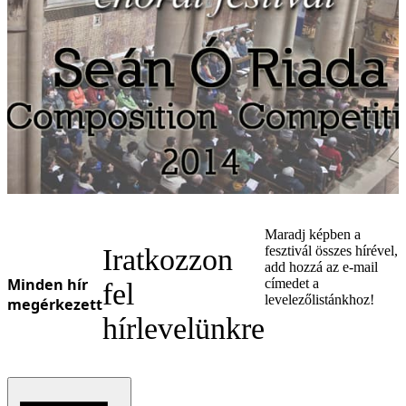
Ukrainian
Maradj képben a
Iratkozzon
fesztivál összes hírével,
add hozzá az e-mail
Minden hír
címedet a
fel
levelezőlistánkhoz!
megérkezett
hírlevelünkre