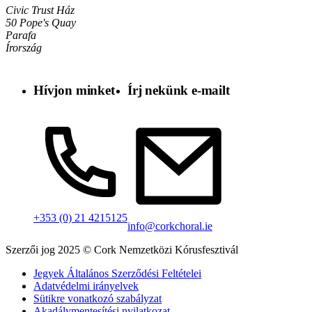
Civic Trust Ház
50 Pope's Quay
Parafa
Írország
Hívjon minket
Írj nekünk e-mailt
+353 (0) 21 4215125
info@corkchoral.ie
Szerzői jog 2025 © Cork Nemzetközi Kórusfesztivál
Jegyek Általános Szerződési Feltételei
Adatvédelmi irányelvek
Sütikre vonatkozó szabályzat
Akadálymentesítési nyilatkozat