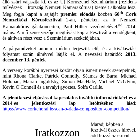
álló zsűri választja ki, és az Új Kóruszenei Szeminárium (rezidens
művészek – Írország Nemzeti Kamarakórusa) kiemelt alkotása lesz.
Ukrainian
th
Meg fogja kapni a sajátját
premier előadás
közben
60
Cork
Nemzetközi Kórusfesztivál
2-án, pénteken az Ír Nemzeti
nd
Kamarakórus gálakoncerten, Paul Hillier vezényletével.
2014.
május. A mű zeneszerzője meghívást kap a Fesztiválra vendégként,
és aktívan részt vesz a Szeminárium szekciójában.
A pályaműveket anonim módon terjesztik elő, és a kiválasztási
folyamat során álnévvel látják el. A nevezési határidő:
2013.
december 13. péntek
A verseny korábbi nyertesei között olyan ismert nevek szerepelnek,
mint Rhona Clarke, Patrick Connolly, Séamas de Barra, Michael
Holohan, Marian Ingoldsby, Simon MacHale, Michael McGlynn,
Kevin O'Connell és a tavalyi győztes, Solfa Carlile.
A jelentkezési eljárással kapcsolatos további információkért és a
2014-es jelentkezési lap letöltéséhez lásd:
https://www.corkchoral.ie/sean-o-riada-composition-competition/
Maradj képben a
Iratkozzon
fesztivál összes hírével,
add hozzá az e-mail