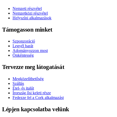
Nemzeti részvétel
Nemzetközi részvétel
Helyszíni alkalmazások
Támogasson minket
Szponzoráció
Legyél barát
Adományozzon most
Önkéntesség
Tervezze meg látogatását
Megközelíthetőség
Szállás
Étel- és italút
Írország ősi keleti része
Fedezze fel a Cork alkalmazást
Lépjen kapcsolatba velünk