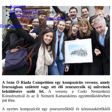
Kapcsolat
info@corkchoral.ie
📞 0214215125
Jegyfoglalás
Hungarian
Bejelentkezés
egy
English
Bulgarian
Czech
Danish
German
Greek
Spanish
A Seán Ó Riada Competition egy kompozíciós verseny, amely
Estonian
Írországban született vagy ott élő zeneszerzők új műveinek
French
beküldésére szólít fel.
A verseny a Corki Nemzetközi
Kórusfesztivál és az Ír Nemzeti Kamarakórus együttműködésében
Italian
jött létre.
Polish
A nyertes kompozíciót egy zeneszerzőkből és kórusszakértőkből
Portuguese