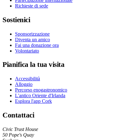
Partecipazione internazionale
Richieste di sede
Sostienici
Sponsorizzazione
Diventa un amico
Fai una donazione ora
Volontariato
Pianifica la tua visita
Accessibilità
Alloggio
Percorso enogastronomico
L'antico Oriente d'Irlanda
Esplora l'app Cork
Contattaci
Civic Trust House
50 Pope's Quay