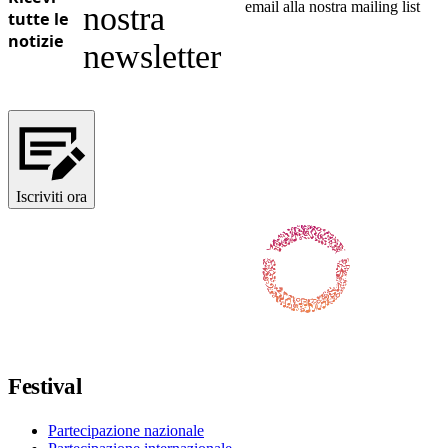
email alla nostra mailing list
nostra
tutte le
notizie
newsletter
Iscriviti ora
Seguici su Facebook
Seguici su X / Twitter
Seguici su Instagram
Seguici su Youtube
Seguici su TikTok
Festival
Partecipazione nazionale