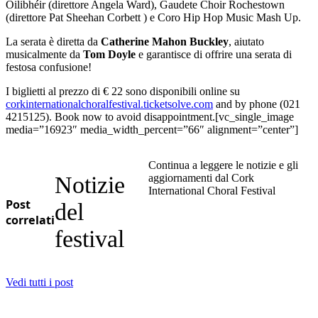
Oilibhéir (direttore Angela Ward), Gaudete Choir Rochestown
(direttore Pat Sheehan Corbett ) e Coro Hip Hop Music Mash Up.
La serata è diretta da
Catherine Mahon Buckley
, aiutato
musicalmente da
Tom Doyle
e garantisce di offrire una serata di
festosa confusione!
I biglietti al prezzo di € 22 sono disponibili online su
corkinternationalchoralfestival.ticketsolve.com
and by phone (021
4215125). Book now to avoid disappointment.[vc_single_image
media=”16923″ media_width_percent=”66″ alignment=”center”]
Continua a leggere le notizie e gli
Notizie
aggiornamenti dal Cork
International Choral Festival
Post
del
correlati
festival
Vedi tutti i post