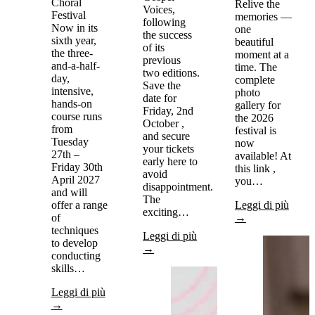
Choral
Relive the
Voices,
Festival
memories —
following
Now in its
one
the success
sixth year,
beautiful
of its
the three-
moment at a
previous
and-a-half-
time. The
two editions.
day,
complete
Save the
intensive,
photo
date for
hands-on
gallery for
Friday, 2nd
course runs
the 2026
October ,
from
festival is
and secure
Tuesday
now
your tickets
27th –
available! At
early here to
Friday 30th
this link ,
avoid
April 2027
you…
disappointment.
and will
The
offer a range
Leggi di più
exciting…
of
→
techniques
Leggi di più
to develop
→
conducting
skills…
Leggi di più
→