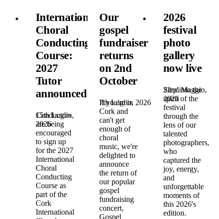
International
Our
2026
Choral
gospel
festival
Conducting
fundraiser
photo
Course:
returns
gallery
2027
on 2nd
now live
Tutor
October
22nd Maggio,
Step into the
announced!
2026
spirit of the
7th Luglio, 2026
If you're in
festival
Cork and
15th Luglio,
Conductors
through the
can't get
2026
are being
lens of our
enough of
encouraged
talented
choral
to sign up
photographers,
music, we're
for the 2027
who
delighted to
International
captured the
announce
Choral
joy, energy,
the return of
Conducting
and
our popular
Course as
unforgettable
gospel
part of the
moments of
fundraising
Cork
this 2026's
concert,
International
edition.
Gospel