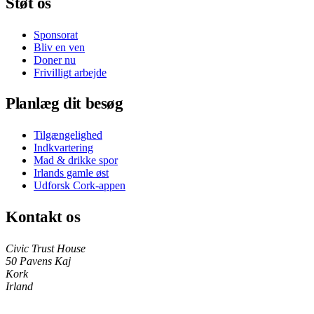
Støt os
Sponsorat
Bliv en ven
Doner nu
Frivilligt arbejde
Planlæg dit besøg
Tilgængelighed
Indkvartering
Mad & drikke spor
Irlands gamle øst
Udforsk Cork-appen
Kontakt os
Civic Trust House
50 Pavens Kaj
Kork
Irland