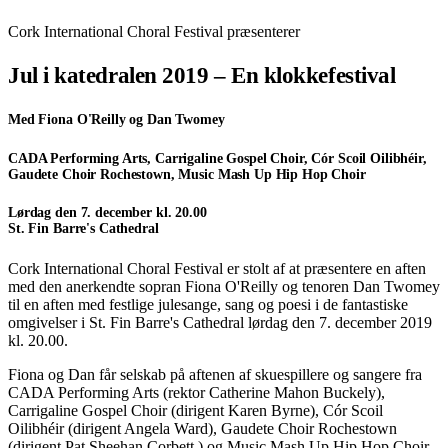
Cork International Choral Festival præsenterer
Jul i katedralen 2019 – En klokkefestival
Med Fiona O'Reilly og Dan Twomey
CADA Performing Arts, Carrigaline Gospel Choir, Cór Scoil Oilibhéir,
Gaudete Choir Rochestown, Music Mash Up Hip Hop Choir
Lørdag den 7. december kl. 20.00
St. Fin Barre's Cathedral
Cork International Choral Festival er stolt af at præsentere en aften
med den anerkendte sopran Fiona O'Reilly og tenoren Dan Twomey
til en aften med festlige julesange, sang og poesi i de fantastiske
omgivelser i St. Fin Barre's Cathedral lørdag den 7. december 2019
kl. 20.00.
Fiona og Dan får selskab på aftenen af skuespillere og sangere fra
CADA Performing Arts (rektor Catherine Mahon Buckely),
Carrigaline Gospel Choir (dirigent Karen Byrne), Cór Scoil
Oilibhéir (dirigent Angela Ward), Gaudete Choir Rochestown
(dirigent Pat Sheehan Corbett ) og Music Mash Up Hip Hop Choir.