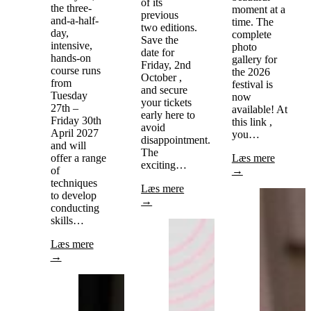
of its
the three-
moment at a
previous
and-a-half-
time. The
two editions.
day,
complete
Save the
intensive,
photo
date for
hands-on
gallery for
Friday, 2nd
course runs
the 2026
October ,
from
festival is
and secure
Tuesday
now
your tickets
27th –
available! At
early here to
Friday 30th
this link ,
avoid
April 2027
you…
disappointment.
and will
The
offer a range
Læs mere
exciting…
of
→
techniques
Læs mere
to develop
→
conducting
skills…
Læs mere
→