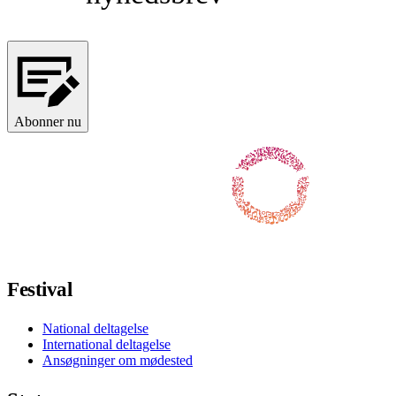
Abonner nu
Følg os på Facebook
Følg os på X / Twitter
Følg os på Instagram
Følg os på Youtube
Følg os på TikTok
Festival
National deltagelse
International deltagelse
Ansøgninger om mødested