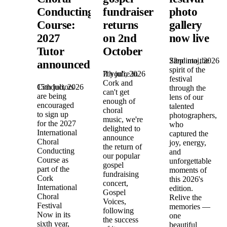
Conducting
fundraiser
photo
Course:
returns
gallery
2027
on 2nd
now live
Tutor
October
22nd maj, 2026
Step into the
announced!
spirit of the
7th juli, 2026
If you're in
festival
Cork and
15th juli, 2026
Conductors
through the
can't get
are being
lens of our
enough of
encouraged
talented
choral
to sign up
photographers,
music, we're
for the 2027
who
delighted to
International
captured the
announce
Choral
joy, energy,
the return of
Conducting
and
our popular
Course as
unforgettable
gospel
part of the
moments of
fundraising
Cork
this 2026's
concert,
International
edition.
Gospel
Choral
Relive the
Voices,
Festival
memories —
following
Now in its
one
the success
sixth year,
beautiful