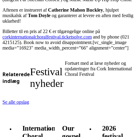
Aftenen er instrueret af
Catherine Mahon Buckley
, hjulpet
musikalsk af
Tom Doyle
og garanterer at levere en aften med festlig
uklarhed!
Billetter til en pris af 22 € er tilgængelige online på
corkinternationalchoralfestival.ticketsolve.com
and by phone (021
4215125). Book now to avoid disappointment.[vc_single_image
media=”16923″ media_width_percent=”66″ alignment=”center”]
Fortsæt med at læse nyheder og
Festival
opdateringer fra Cork International
Relaterede
Choral Festival
indlæg
nyheder
Se alle opslag
International
Our
2026
Choral
gospel
festival