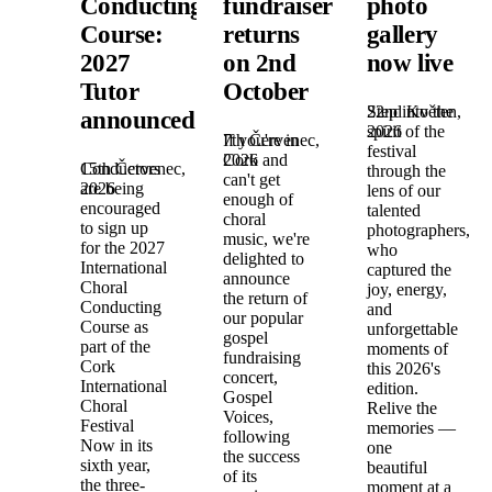
Conducting
fundraiser
photo
Course:
returns
gallery
2027
on 2nd
now live
Tutor
October
22nd Květen,
Step into the
announced!
2026
spirit of the
7th Červenec,
If you're in
festival
2026
Cork and
15th Červenec,
Conductors
through the
can't get
2026
are being
lens of our
enough of
encouraged
talented
choral
to sign up
photographers,
music, we're
for the 2027
who
delighted to
International
captured the
announce
Choral
joy, energy,
the return of
Conducting
and
our popular
Course as
unforgettable
gospel
part of the
moments of
fundraising
Cork
this 2026's
concert,
International
edition.
Gospel
Choral
Relive the
Voices,
Festival
memories —
following
Now in its
one
the success
sixth year,
beautiful
of its
the three-
moment at a