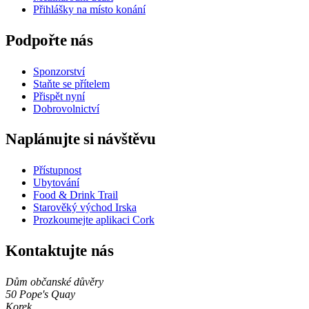
Přihlášky na místo konání
Podpořte nás
Sponzorství
Staňte se přítelem
Přispět nyní
Dobrovolnictví
Naplánujte si návštěvu
Přístupnost
Ubytování
Food & Drink Trail
Starověký východ Irska
Prozkoumejte aplikaci Cork
Kontaktujte nás
Dům občanské důvěry
50 Pope's Quay
Korek