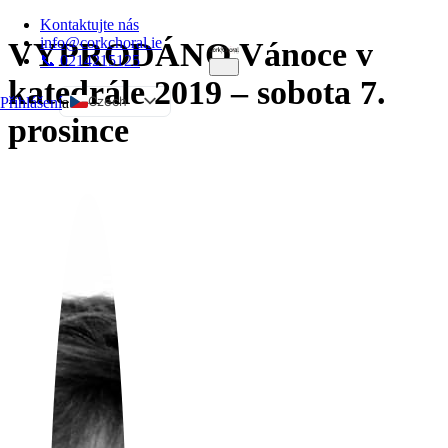
Kontaktujte nás
info@corkchoral.ie
VYPRODÁNO Vánoce v
📞 0214215125
katedrále 2019 – sobota 7.
Czech
Přihlášení
a
prosince
English
Bulgarian
Danish
German
Greek
Spanish
Estonian
French
Hungarian
Italian
Polish
Portuguese