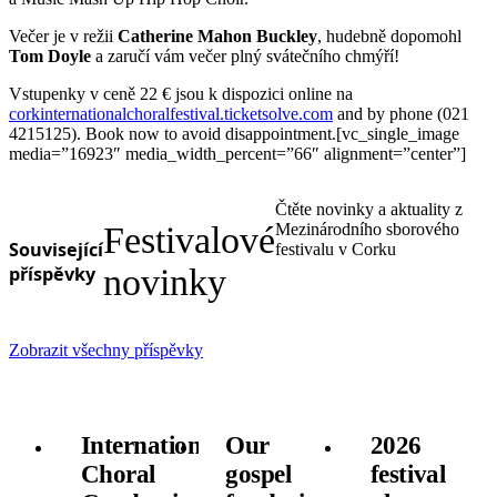
Večer je v režii
Catherine Mahon Buckley
, hudebně dopomohl
Tom Doyle
a zaručí vám večer plný svátečního chmýří!
Vstupenky v ceně 22 € jsou k dispozici online na
corkinternationalchoralfestival.ticketsolve.com
and by phone (021
4215125). Book now to avoid disappointment.[vc_single_image
media=”16923″ media_width_percent=”66″ alignment=”center”]
Čtěte novinky a aktuality z
Festivalové
Mezinárodního sborového
Související
festivalu v Corku
příspěvky
novinky
Zobrazit všechny příspěvky
International
Our
2026
Choral
gospel
festival