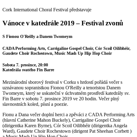
Cork International Choral Festival představuje
Vánoce v katedrále 2019 – Festival zvonů
S Fionou O'Reilly a Danem Twomeym
CADA Performing Arts, Carrigaline Gospel Choir, Cór Scoil Oilibhéir,
Gaudete Choir Rochestown, Music Mash Up Hip Hop Choir
Sobota 7. prosince, 20:00
Katedrála svatého Fin Barre
Mezinárodní sborový festival v Corku s hrdostí pořádá večer s
uznávanou sopranistkou Fionou O'Reilly a tenoristou Danem
Twomeym, který se uskuteční v úchvatném prostředí katedrály sv.
Fin Barre v sobotu 7. prosince 2019 ve 20 hodin. Večer plný
slavnostních koled, písní a poezie.
Fionu a Dana večer doplní herci a zpěváci z CADA Performing Arts
(hlavní Catherine Mahon Buckely), Carrigaline Gospel Choir
(dirigentka Karen Byrne), Cór Scoil Oilibhéir (dirigentka Angela
Ward), Gaudete Choir Rochestown (dirigent Pat Sheehan Corbett )
a Music Mash Up Hip Hop Choir.