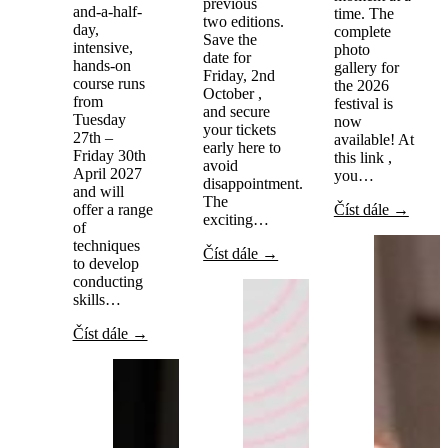
previous
and-a-half-
time. The
two editions.
day,
complete
Save the
intensive,
photo
date for
hands-on
gallery for
Friday, 2nd
course runs
the 2026
October ,
from
festival is
and secure
Tuesday
now
your tickets
27th –
available! At
early here to
Friday 30th
this link ,
avoid
April 2027
you…
disappointment.
and will
The
offer a range
Číst dále →
exciting…
of
techniques
Číst dále →
to develop
conducting
skills…
Číst dále →