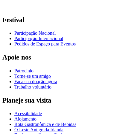
Siga-nos no Facebook
Siga-nos no X / Twitter
Siga-nos no Instagram
Siga-nos no YouTube
Siga-nos no TikTok
Festival
Participação Nacional
Participação Internacional
Pedidos de Espaço para Eventos
Apoie-nos
Patrocínio
Torne-se um amigo
Faça sua doação agora
Trabalho voluntário
Planeje sua visita
Acessibilidade
Alojamento
Rota Gastronômica e de Bebidas
O Leste Antigo da Irlanda