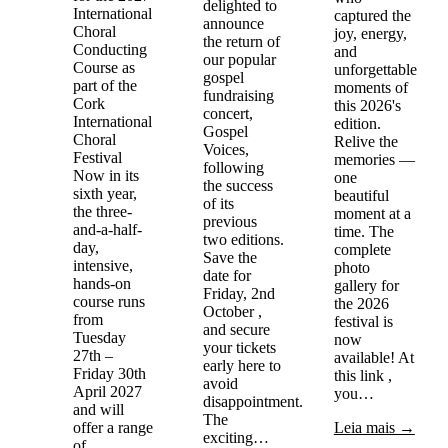
delighted to
International
captured the
announce
Choral
joy, energy,
the return of
Conducting
and
our popular
Course as
unforgettable
gospel
part of the
moments of
fundraising
Cork
this 2026's
concert,
International
edition.
Gospel
Choral
Relive the
Voices,
Festival
memories —
following
Now in its
one
the success
sixth year,
beautiful
of its
the three-
moment at a
previous
and-a-half-
time. The
two editions.
day,
complete
Save the
intensive,
photo
date for
hands-on
gallery for
Friday, 2nd
course runs
the 2026
October ,
from
festival is
and secure
Tuesday
now
your tickets
27th –
available! At
early here to
Friday 30th
this link ,
avoid
April 2027
you…
disappointment.
and will
The
offer a range
Leia mais →
exciting…
of