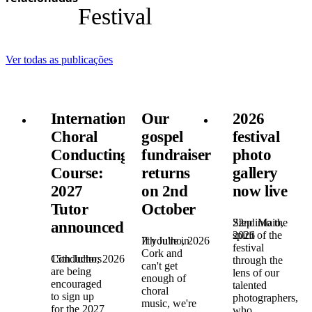
Festival
Ver todas as publicações
International
Our
2026
Choral
gospel
festival
Conducting
fundraiser
photo
Course:
returns
gallery
2027
on 2nd
now live
Tutor
October
22nd Maio,
Step into the
announced!
2026
spirit of the
7th Julho, 2026
If you're in
festival
Cork and
15th Julho, 2026
Conductors
through the
can't get
are being
lens of our
enough of
encouraged
talented
choral
to sign up
photographers,
music, we're
for the 2027
who