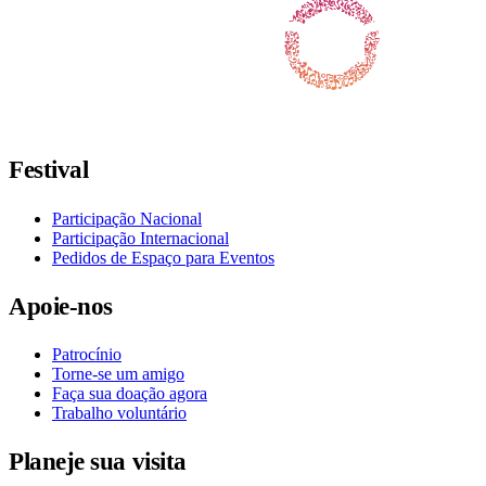
Siga-nos no Facebook
Siga-nos no X / Twitter
Siga-nos no Instagram
Siga-nos no YouTube
Siga-nos no TikTok
Festival
Participação Nacional
Participação Internacional
Pedidos de Espaço para Eventos
Apoie-nos
Patrocínio
Torne-se um amigo
Faça sua doação agora
Trabalho voluntário
Planeje sua visita