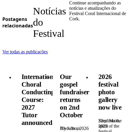
Continue acompanhando as
Notícias
notícias e atualizações do
Festival Coral Internacional de
Postagens
Cork.
do
relacionadas
Festival
Ver todas as publicações
International
Our
2026
Choral
gospel
festival
Conducting
fundraiser
photo
Course:
returns
gallery
2027
on 2nd
now live
Tutor
October
22nd Maio,
Step into the
announced!
2026
spirit of the
7th Julho, 2026
If you're in
festival