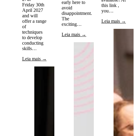
early here to
Friday 30th
this link ,
avoid
April 2027
you…
disappointment.
and will
The
offer a range
Leia mais →
exciting…
of
techniques
Leia mais →
to develop
conducting
skills…
Leia mais →