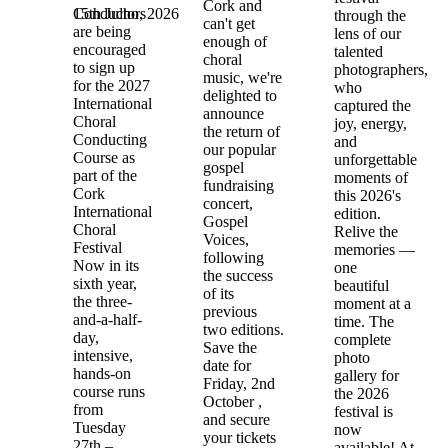
Cork and
15th Julho, 2026
Conductors
through the
can't get
are being
lens of our
enough of
encouraged
talented
choral
to sign up
photographers,
music, we're
for the 2027
who
delighted to
International
captured the
announce
Choral
joy, energy,
the return of
Conducting
and
our popular
Course as
unforgettable
gospel
part of the
moments of
fundraising
Cork
this 2026's
concert,
International
edition.
Gospel
Choral
Relive the
Voices,
Festival
memories —
following
Now in its
one
the success
sixth year,
beautiful
of its
the three-
moment at a
previous
and-a-half-
time. The
two editions.
day,
complete
Save the
intensive,
photo
date for
hands-on
gallery for
Friday, 2nd
course runs
the 2026
October ,
from
festival is
and secure
Tuesday
now
your tickets
27th –
available! At