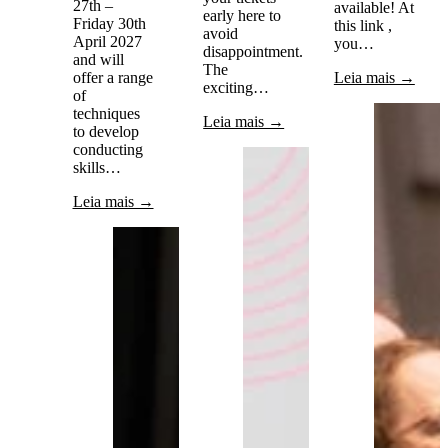
27th –
available! At
early here to
Friday 30th
this link ,
avoid
April 2027
you…
disappointment.
and will
The
offer a range
Leia mais →
exciting…
of
techniques
Leia mais →
to develop
conducting
skills…
Leia mais →