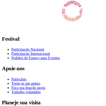
Siga-nos no Facebook
Siga-nos no X / Twitter
Siga-nos no Instagram
Siga-nos no YouTube
Siga-nos no TikTok
Festival
Participação Nacional
Participação Internacional
Pedidos de Espaço para Eventos
Apoie-nos
Patrocínio
Torne-se um amigo
Faça sua doação agora
Trabalho voluntário
Planeje sua visita