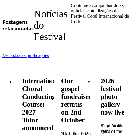
Continue acompanhando as
Notícias
notícias e atualizações do
Festival Coral Internacional de
Postagens
Cork.
do
relacionadas
Festival
Ver todas as publicações
International
Our
2026
Choral
gospel
festival
Conducting
fundraiser
photo
Course:
returns
gallery
2027
on 2nd
now live
Tutor
October
22nd Maio,
Step into the
announced!
2026
spirit of the
7th Julho, 2026
If you're in