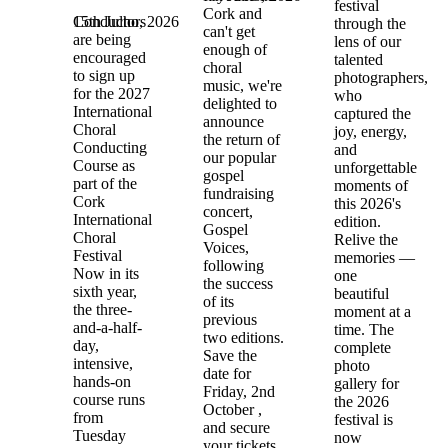
festival
Cork and
15th Julho, 2026
Conductors
through the
can't get
are being
lens of our
enough of
encouraged
talented
choral
to sign up
photographers,
music, we're
for the 2027
who
delighted to
International
captured the
announce
Choral
joy, energy,
the return of
Conducting
and
our popular
Course as
unforgettable
gospel
part of the
moments of
fundraising
Cork
this 2026's
concert,
International
edition.
Gospel
Choral
Relive the
Voices,
Festival
memories —
following
Now in its
one
the success
sixth year,
beautiful
of its
the three-
moment at a
previous
and-a-half-
time. The
two editions.
day,
complete
Save the
intensive,
photo
date for
hands-on
gallery for
Friday, 2nd
course runs
the 2026
October ,
from
festival is
and secure
Tuesday
now
your tickets