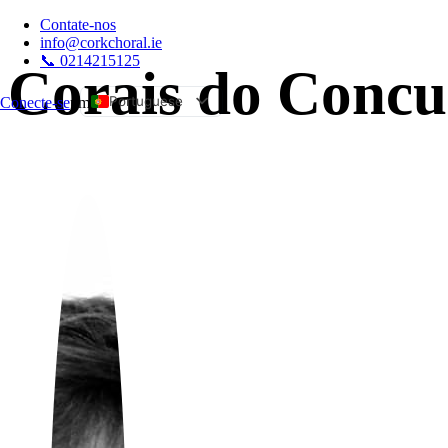
Contate-nos
info@corkchoral.ie
📞 0214215125
Corais do Concu
Portuguese
Conecte-se
um
English
Bulgarian
Czech
Danish
German
Greek
Spanish
Estonian
French
Hungarian
Italian
Polish