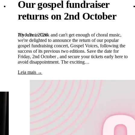
Our gospel fundraiser
returns on 2nd October
7th Julho, 2026
If you're in Cork and can't get enough of choral music,
we're delighted to announce the return of our popular
gospel fundraising concert, Gospel Voices, following the
success of its previous two editions. Save the date for
Friday, 2nd October , and secure your tickets early here to
avoid disappointment. The exciting…
Leia mais →