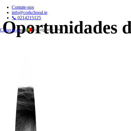
Contate-nos
info@corkchoral.ie
📞 0214215125
Oportunidades d
Portuguese
Conecte-se
um
English
Bulgarian
Czech
Danish
German
Greek
Spanish
Estonian
French
Hungarian
Italian
Polish