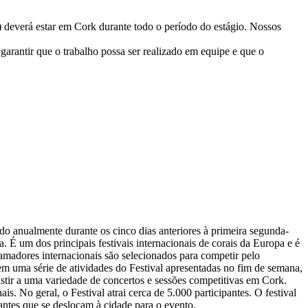
a) deverá estar em Cork durante todo o período do estágio. Nossos
garantir que o trabalho possa ser realizado em equipe e que o
do anualmente durante os cinco dias anteriores à primeira segunda-
a. É um dos principais festivais internacionais de corais da Europa e é
amadores internacionais são selecionados para competir pelo
m uma série de atividades do Festival apresentadas no fim de semana,
sistir a uma variedade de concertos e sessões competitivas em Cork.
. No geral, o Festival atrai cerca de 5.000 participantes. O festival
itantes que se deslocam à cidade para o evento.