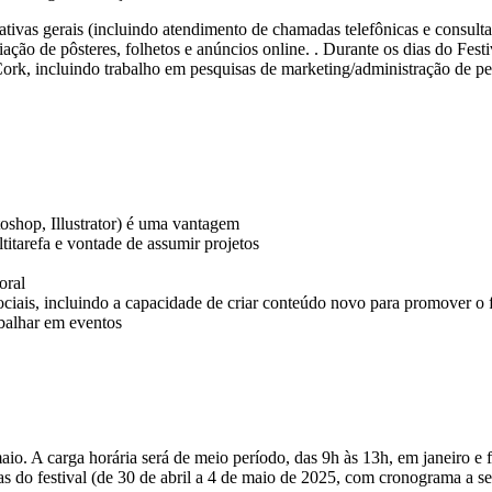
tivas gerais (incluindo atendimento de chamadas telefônicas e consultas
riação de pôsteres, folhetos e anúncios online. . Durante os dias do Fes
ork, incluindo trabalho em pesquisas de marketing/administração de pe
shop, Illustrator) é uma vantagem
itarefa e vontade de assumir projetos
oral
ciais, incluindo a capacidade de criar conteúdo novo para promover o f
abalhar em eventos
io. A carga horária será de meio período, das 9h às 13h, em janeiro e fe
 do festival (de 30 de abril a 4 de maio de 2025, com cronograma a ser 