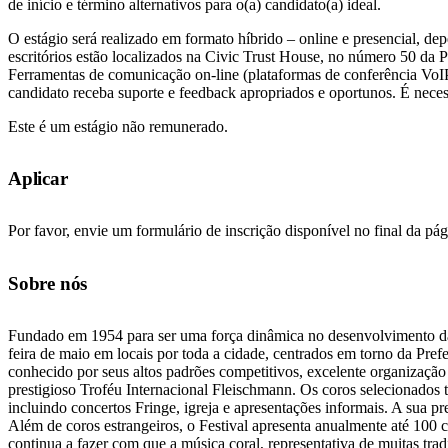
de início e término alternativos para o(a) candidato(a) ideal.
O estágio será realizado em formato híbrido – online e presencial, de
escritórios estão localizados na Civic Trust House, no número 50 da
Ferramentas de comunicação on-line (plataformas de conferência VoIP/w
candidato receba suporte e feedback apropriados e oportunos. É necess
Este é um estágio não remunerado.
Aplicar
Por favor, envie um formulário de inscrição disponível no final da pá
Sobre nós
Fundado em 1954 para ser uma força dinâmica no desenvolvimento da mú
feira de maio em locais por toda a cidade, centrados em torno da Prefe
conhecido por seus altos padrões competitivos, excelente organização
prestigioso Troféu Internacional Fleischmann. Os coros selecionados
incluindo concertos Fringe, igreja e apresentações informais. A sua p
Além de coros estrangeiros, o Festival apresenta anualmente até 100 c
continua a fazer com que a música coral, representativa de muitas tradi