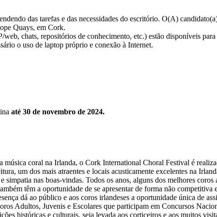
pendendo das tarefas e das necessidades do escritório. O(A) candidato(
 Pope Quays, em Cork.
eb, chats, repositórios de conhecimento, etc.) estão disponíveis para 
ário o uso de laptop próprio e conexão à Internet.
gina
até 30 de novembro de 2024.
sica coral na Irlanda, o Cork International Choral Festival é realiza
itura, um dos mais atraentes e locais acusticamente excelentes na Irland
 e simpatia nas boas-vindas. Todos os anos, alguns dos melhores coros 
 também têm a oportunidade de se apresentar de forma não competitiva e
resença dá ao público e aos coros irlandeses a oportunidade única de as
oros Adultos, Juvenis e Escolares que participam em Concursos Nacionais
ções históricas e culturais, seja levada aos corticeiros e aos muitos vis