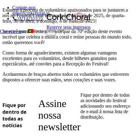
Contate-nos
Estamos à procura de voluntários apaixonados para se juntarem a
info@corkchoral.ie
nós no Festival Coral Internacional de Cork de 2025, de quarta-
📞 0214215125
feira, 30 de abril, a domingo, 4 de maio de 2025!
Reserve seus ingressos
Portuguese
Se você tem interesse em participar da 70ª edição deste evento
Conecte-se
um
incrível que celebra a música coral e reúne pessoas do mundo todo,
English
então queremos você!
Bulgarian
Como forma de agradecimento, existem algumas vantagens
Czech
excelentes para os voluntários, desde bilhetes gratuitos para
espectáculos, até convites para a Recepção do Festival!
Danish
Aceitaremos de braços abertos todos os voluntários que estiverem
German
dispostos a oferecer suas mãos, seus corações e suas vozes.
Greek
Spanish
Fique por dentro de todas
Assine
as novidades do festival
Estonian
Fique por
adicionando seu endereço
French
dentro de
de e-mail à nossa lista de
nossa
distribuição.
todas as
Hungarian
newsletter
notícias
Italian
Polish