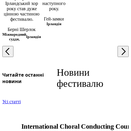
Ірландський хор
наступного
року став дуже
року.
цінною частиною
Гей-замки
фестивалю.
Ірландія
Берні Шерлок
Міжнародний
Ірландія
суддя,
Новини
Читайте останні
новини
фестивалю
Усі статті
International Choral Conducting Cour