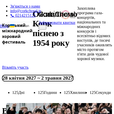
Зв'яжіться з нами
Захоплива
info@corkchoral.ie
Оживляємо
програма гала-
📞 0214215125
концертів,
Корк
національних та
Забронювати квитки
Коркський
Ukrainian
Вхід
а
міжнародних
міжнародний
піснею з
конкурсів і
English
хоровий
всесвітньо відомих
виступів, де тисячі
1954 року
Bulgarian
фестиваль
учасників оживлять
Czech
місто протягом
п'яти днів чудової
Danish
хорової музики.
German
Візьміть участь
Greek
Spanish
28 квітня 2027 ~ 2 травня 2027
Estonian
French
125
Дні
125
Години
125
Хвилини
125
Секунди
Hungarian
Italian
Відкрийте для себе Міжнаро
Polish