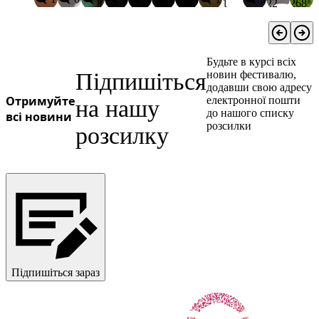
1
22
268
Будьте в курсі всіх
Підпишіться
новин фестивалю,
додавши свою адресу
Отримуйте
електронної пошти
на нашу
до нашого списку
всі новини
розсилки
розсилку
Підпишіться зараз