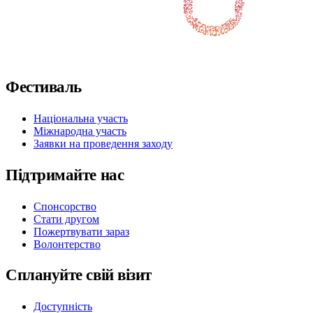
Слідкуйте за нами у Facebook
Слідкуйте за нами на X / Twitter
Підпишіться на нас в Instagram
Слідкуйте за нами на Youtube
Підпишіться на нас у TikTok
Фестиваль
Національна участь
Міжнародна участь
Заявки на проведення заходу
Підтримайте нас
Спонсорство
Стати другом
Пожертвувати зараз
Волонтерство
Сплануйте свій візит
Доступність