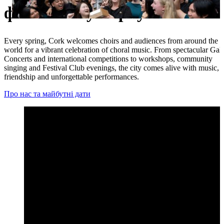
фестиваль у Корку
Portuguese
Every spring, Cork welcomes choirs and audiences from around the
world for a vibrant celebration of choral music. From spectacular Gal
Concerts and international competitions to workshops, community
singing and Festival Club evenings, the city comes alive with music,
friendship and unforgettable performances.
Про нас та майбутні дати
Найцікавіші моменти фестивалю Open 2026 – Міжнародни