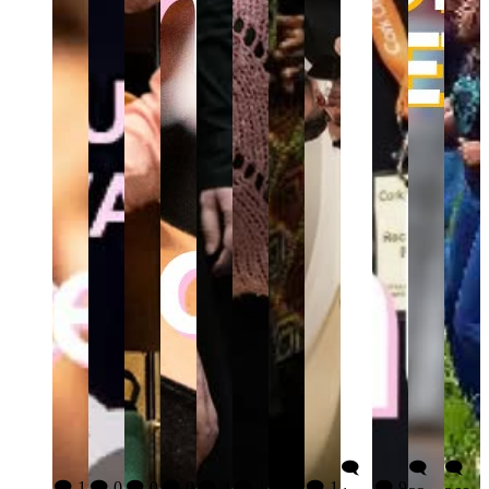
🗨️
🗨️
🗨️
🗨️ 1
🗨️ 0
🗨️ 0
🗨️ 0
🗨️ 4
🗨️ 1
🗨️ 6
🗨️ 1
🗨️ 9