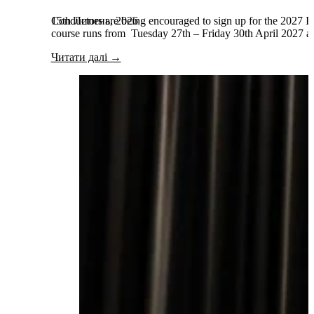
15th Липень, 2026
Conductors are being encouraged to sign up for the 2027 Int
course runs from Tuesday 27th – Friday 30th April 2027 and
Читати далі →