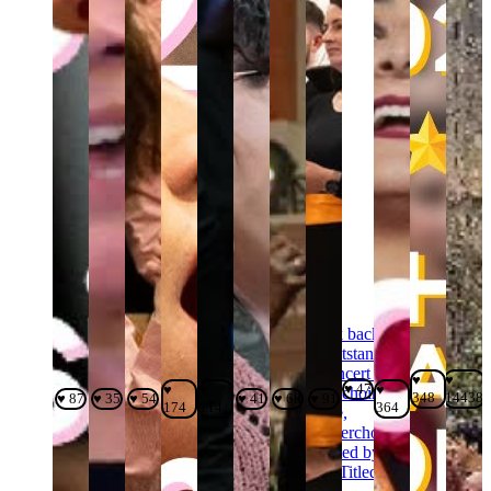
♥
♥
♥ 47
♥
♥
♥
348
14438
♥ 87
♥ 35
♥ 54
♥ 41
♥ 68
♥ 91
174
114
364