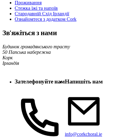
Проживання
Стежка їжі та напоїв
Стародавній Схід Ірландії
Ознайомтеся з додатком Cork
Зв'яжіться з нами
Будинок громадянського трасту
50 Папська набережна
Корк
Ірландія
Зателефонуйте нам
Напишіть нам
info@corkchoral.ie