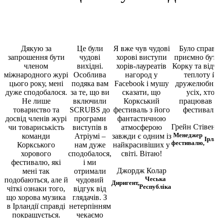
Дякую за
Це були
Я вже чув чудові
Було справд
запрошення бути
чудові
хорові виступи
приємно бут
членом
вихідні.
хорів-лауреатів
Корку та відч
міжнародного журі
Особлива
нагород у
теплоту й
цього року, мені
подяка вам
Facebook і мушу
дружелюбніс
дуже сподобалося.
за те, що ви
сказати, що
усіх, хто
Не лише
включили
Коркський
працював н
товариство та
SCRUBS до
фестиваль з його
фестивалі.
досвід членів журі
програми
фантастичною
Грейн Стівен
чи товариськість
виступів в
атмосферою
Менеджер
команди
Атріумі –
завжди є одним із
Ірла
фестивалю,
Коркського
нам дуже
найкрасивіших у
хорового
сподобалося,
світі. Вітаю!
фестивалю, які
і ми
Джордж Колар
мені так
отримали
Чеська
подобаються, але й
чудовий
Диригент,
Республіка
чіткі ознаки того,
відгук від
що хорова музика
глядачів. З
в Ірландії справді
нетерпінням
покращується.
чекаємо