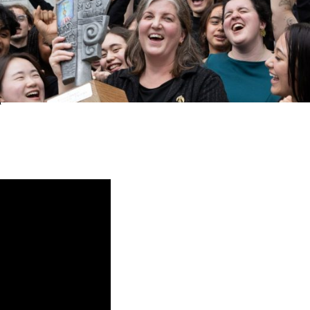
rodowy Festiwal 
a
dowy Festiwal Chóralny w Cork w serwisie YouTube (wersja dostępna