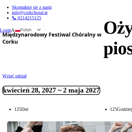
Skontaktuj się z nami
info@corkchoral.ie
📞 0214215125
Oży
Polish
Login
A
Międzynarodowy Festiwal Chóralny w
English
Corku
pio
Bulgarian
Czech
Danish
German
Wziąć udział
Greek
kwiecień 28, 2027 ~ 2 maja 2027
Spanish
Estonian
French
125
Dni
125
Godzin
Hungarian
Italian
Portuguese