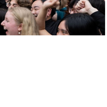
Chóralny w Cork
)