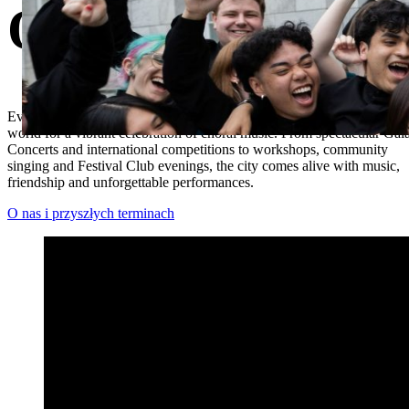
Odkryj Międzyna
Ukrainian
Every spring, Cork welcomes choirs and audiences from around the
world for a vibrant celebration of choral music. From spectacular Gal
Concerts and international competitions to workshops, community
singing and Festival Club evenings, the city comes alive with music,
friendship and unforgettable performances.
O nas i przyszłych terminach
Najważniejsze wydarzenia festiwalu Open 2026 – Międzynaro