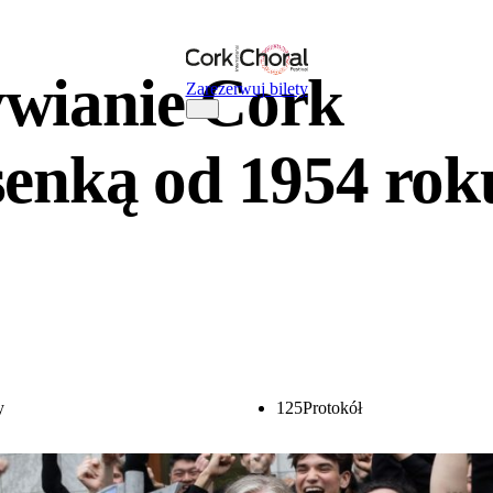
wianie Cork
Zarezerwuj bilety
senką od 1954 rok
y
125
Protokół