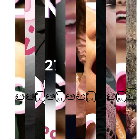
♥
♥
♥
♥
♥
♥
14437
♥ 90
♥ 20
♥ 38
♥ 36
♥ 54
♥ 41
131
101
174
115
366