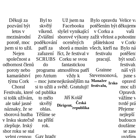
Děkuji za
Byl to
Už jsem na
Bylo opravdu
Velice v
pozvání být
skvělý
Facebooku
potěšením být
děkujeme 
letos v
víkend.
slyšel vynikající
v Corku a
vaši
mezinárodní
Zvláštní
sborové výkony
zažít vřelost a
pohostinn
porotě, moc
poděkování
oceněných
přátelskost
v Corku
jsem si to užil.
patří za
sborů a musím
všech, kteří na
Bylo ná
Nejen
zařazení
říct, že festival v
festivalu
potěšení
společnost a
SCRUBS
Corku se svou
pracují.
být součás
odbornost členů
do
fantastickou
festivalu
Grainne
poroty nebo
programu
atmosférou patří
náš výle
Stevensonová,
kamarádství
pro Atrium
vždy k
jsme si
Manažer
týmu Cork
– moc jsme
nejkrásnějším na
opravdu
Irsko
festivalu,
Choral
si to užili a
světě. Gratuluji!
moc užili
Festivalu, které
od publika
Opravdu 
Jiří Kolář
si tolik užívám,
to mělo
vážíme va
Česká
ale také jasné
skvělý
tvrdé prác
Dirigent,
republika
náznaky, že se
ohlas.
Přejeme v
sborová hudba
Těšíme se
nejlepší 
v Irsku skutečně
na příští
budoucna
zlepšuje. Irský
rok.
doufáme, 
sbor roku se stal
se zase
Gay hrady
velmi cennou
uvidíme