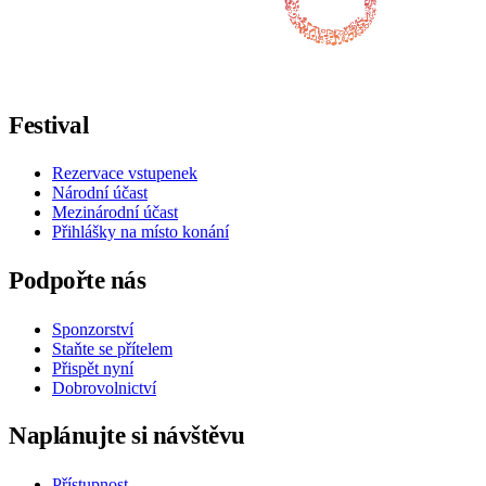
Sledujte nás na Facebooku
Sledujte nás na X / Twitteru
Sledujte nás na Instagramu
Sledujte nás na Youtube
Sledujte nás na TikToku
Festival
Rezervace vstupenek
Národní účast
Mezinárodní účast
Přihlášky na místo konání
Podpořte nás
Sponzorství
Staňte se přítelem
Přispět nyní
Dobrovolnictví
Naplánujte si návštěvu
Přístupnost