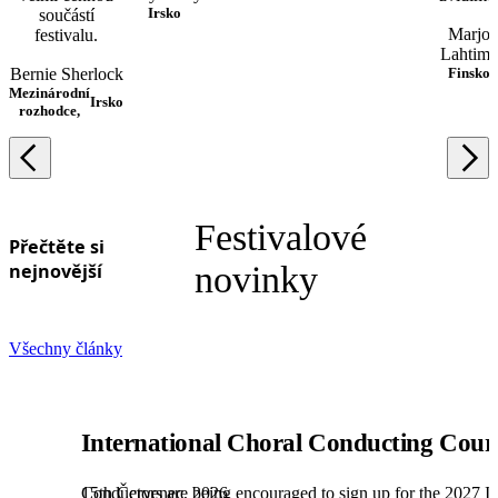
Irsko
součástí
Marjo
festivalu.
Lahtim
Bernie Sherlock
Finsko
Mezinárodní
Irsko
rozhodce,
Festivalové
Přečtěte si
nejnovější
novinky
Všechny články
International Choral Conducting Cour
15th Červenec, 2026
Conductors are being encouraged to sign up for the 2027 Int