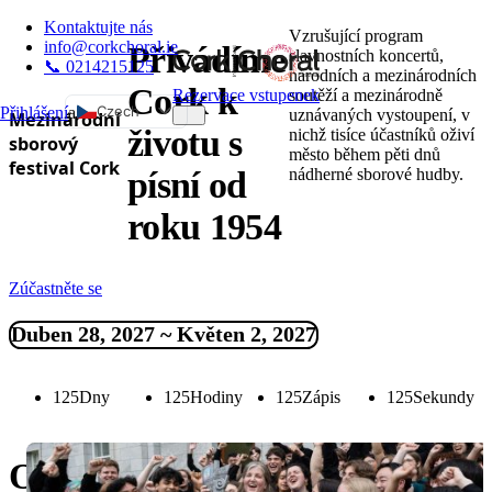
Kontaktujte nás
Vzrušující program
info@corkchoral.ie
Přivádíme
slavnostních koncertů,
📞 0214215125
národních a mezinárodních
Cork k
Rezervace vstupenek
soutěží a mezinárodně
Czech
Přihlášení
a
uznávaných vystoupení, v
Mezinárodní
životu s
nichž tisíce účastníků oživí
sborový
English
město během pěti dnů
festival Cork
nádherné sborové hudby.
písní od
Bulgarian
Danish
roku 1954
German
Greek
Zúčastněte se
Spanish
Estonian
Duben 28, 2027 ~ Květen 2, 2027
French
Hungarian
125
Dny
125
Hodiny
125
Zápis
125
Sekundy
Italian
Polish
Objevte Mezinárodní sborový fe
Portuguese