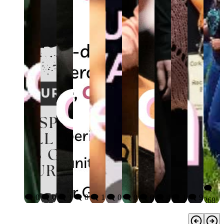
🗨️
🗨️ 0
🗨️ 0
🗨️ 1
🗨️ 0
🗨️ 1
🗨️ 0
🗨️ 0
🗨️ 0
🗨️ 4
🗨️ 1
🗨️ 9
268