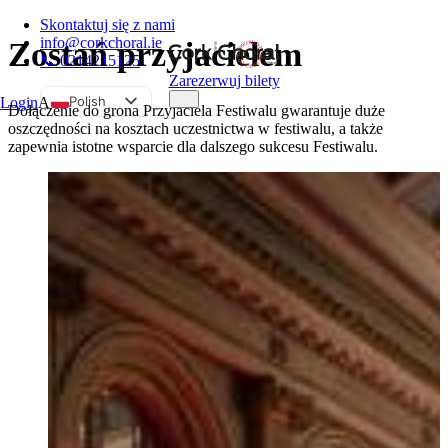
Skontaktuj się z nami
info@corkchoral.ie
Zostań przyjacielem
📞 0214215125
Zarezerwuj bilety
Polish
Login
A
Dołączenie do grona Przyjaciela Festiwalu gwarantuje duże
oszczędności na kosztach uczestnictwa w festiwalu, a także
English
zapewnia istotne wsparcie dla dalszego sukcesu Festiwalu.
Bulgarian
Czech
Danish
German
Greek
Spanish
Estonian
French
Hungarian
Italian
Portuguese