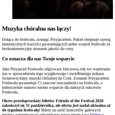
Muzyka chóralna nas łączy!
Dołącz do festiwalu, zostając Przyjacielem. Pakiet obejmuje szereg
fantastycznych korzyści gwarantujących pełne wrażeń festiwale za
bezkonkurencyjny stosunek jakości do ceny.
Co oznacza dla nas Twoje wsparcie
Jako Przyjaciel Festiwalu odgrywasz kluczową rolę we wspieraniu
nas w sprowadzeniu tego wyjątkowego i uwielbianego pokazu
światowej klasy muzyki chóralnej do Cork. Zostanie Przyjacielem
Festiwalu gwarantuje Ci znaczne oszczędności na festiwalu, a
jednocześnie stanowi istotne wsparcie dla dalszych sukcesów
Festiwalu.
Okres przedsprzedaży biletów Friends of the Festival 2026
zakończył się 31 października, ale oferta jest nadal aktualna aż
do tygodnia festiwalu!
Bilety na sześć koncertów galowych
możesz zarezerwować odwiedzając naszą stronę
kasa biletowa