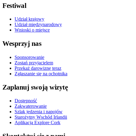
Festiwal
Udział krajowy
Udział międzynarodowy
Wnioski o miejsce
Wesprzyj nas
Sponsorowanie
Zostań przyjacielem
Przekaż darowiznę teraz
Zgłaszanie się na ochotnika
Zaplanuj swoją wizytę
Dostępność
Zakwaterowanie
Szlak jedzenia i napojów
Starożytny Wschód Irlandii
Aplikacja Explore Cork