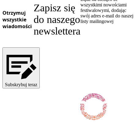
Zapisz się
wszystkimi nowościami
festiwalowymi, dodając
Otrzymuj
swój adres e-mail do naszej
do naszego
wszystkie
listy mailingowej
wiadomości
newslettera
Subskrybuj teraz
Obserwuj nas na Facebooku
Obserwuj nas na X / Twitterze
Obserwuj nas na Instagramie
Obserwuj nas na Youtube
Obserwuj nas na TikToku