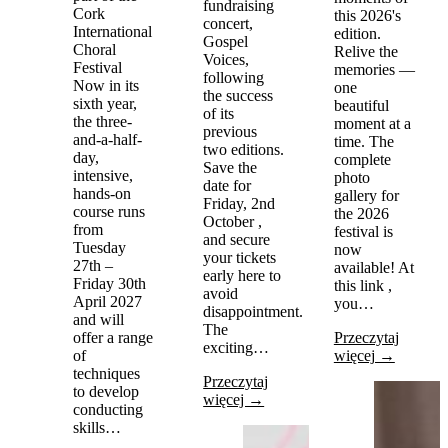
fundraising
Cork
this 2026's
concert,
International
edition.
Gospel
Choral
Relive the
Voices,
Festival
memories —
following
Now in its
one
the success
sixth year,
beautiful
of its
the three-
moment at a
previous
and-a-half-
time. The
two editions.
day,
complete
Save the
intensive,
photo
date for
hands-on
gallery for
Friday, 2nd
course runs
the 2026
October ,
from
festival is
and secure
Tuesday
now
your tickets
27th –
available! At
early here to
Friday 30th
this link ,
avoid
April 2027
you…
disappointment.
and will
The
offer a range
Przeczytaj
exciting…
of
więcej →
techniques
Przeczytaj
to develop
więcej →
conducting
skills…