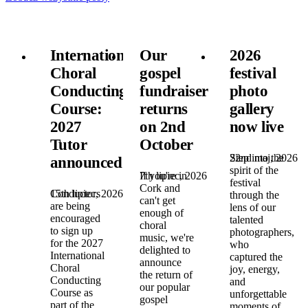
International
Our
2026
Choral
gospel
festival
Conducting
fundraiser
photo
Course:
returns
gallery
2027
on 2nd
now live
Tutor
October
22nd maj, 2026
Step into the
announced!
spirit of the
7th lipiec, 2026
If you're in
festival
Cork and
15th lipiec, 2026
Conductors
through the
can't get
are being
lens of our
enough of
encouraged
talented
choral
to sign up
photographers,
music, we're
for the 2027
who
delighted to
International
captured the
announce
Choral
joy, energy,
the return of
Conducting
and
our popular
Course as
unforgettable
gospel
part of the
moments of