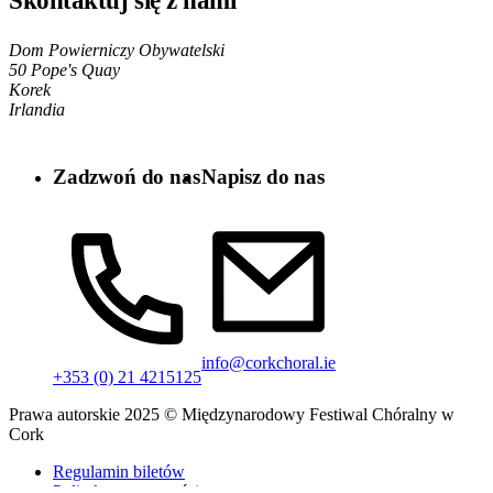
Skontaktuj się z nami
Dom Powierniczy Obywatelski
50 Pope's Quay
Korek
Irlandia
Zadzwoń do nas
Napisz do nas
info@corkchoral.ie
+353 (0) 21 4215125
Prawa autorskie 2025 © Międzynarodowy Festiwal Chóralny w
Cork
Regulamin biletów
Polityka prywatności