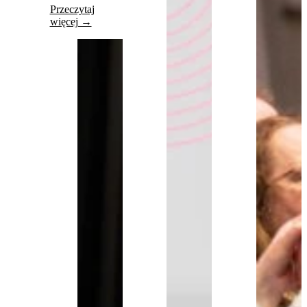
Przeczytaj
więcej →