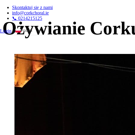
Skontaktuj się z nami
info@corkchoral.ie
📞 0214215125
Ożywianie Corku
Polish
Login
A
English
Bulgarian
Czech
Danish
German
Greek
Spanish
Estonian
French
Hungarian
Italian
Portuguese