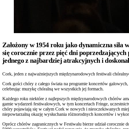
Założony w 1954 roku jako dynamiczna siła 
się corocznie przez pięć dni poprzedzających
jednego z najbardziej atrakcyjnych i doskonał
Cork, jeden z najważniejszych międzynarodowych festiwali chóralnyc
Cork gości chóry z całego świata na programie koncertów galowych
celebrując muzykę chóralną we wszystkich jej formach.
Każdego roku niektóre z najlepszych międzynarodowych chórów amato
gamie wydarzeń festiwalowych, w tym koncertach Fringe, uczestnic
chóry pojawiają się w całym Cork w nowych i nieoczekiwanych miejsc
niepowtarzalną okazję wysłuchania różnorodnych koncertów i wyko
Oprócz chórów zagranicznych w Festiwalu bierze udział corocznie 