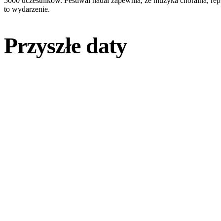
5000 uczestników. Festiwal nadal zapewnia, że muzyka chóralna, repr
to wydarzenie.
Przyszłe daty