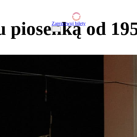
 piosenką od 19
Zarezerwuj bilety