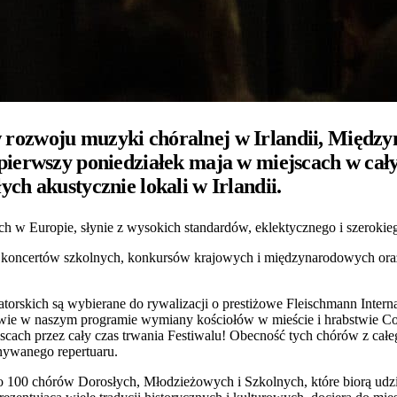
w rozwoju muzyki chóralnej w Irlandii, Międ
 pierwszy poniedziałek maja w miejscach w cały
ych akustycznie lokali w Irlandii.
h w Europie, słynie z wysokich standardów, eklektycznego i szerokie
, koncertów szkolnych, konkursów krajowych i międzynarodowych ora
rskich są wybierane do rywalizacji o prestiżowe Fleischmann Interna
twie w naszym programie wymiany kościołów w mieście i hrabstwie Co
ach przez cały czas trwania Festiwalu! Obecność tych chórów z całeg
nywanego repertuaru.
do 100 chórów Dorosłych, Młodzieżowych i Szkolnych, które biorą ud