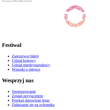
Obserwuj nas na Facebooku
Obserwuj nas na X / Twitterze
Obserwuj nas na Instagramie
Obserwuj nas na Youtube
Obserwuj nas na TikToku
Festiwal
Zarezerwuj bilety
Udział krajowy
Udział międzynarodowy
Wnioski o miejsce
Wesprzyj nas
Sponsorowanie
Zostań przyjacielem
Przekaż darowiznę teraz
Zgłaszanie się na ochotnika