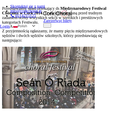
Skontaktuj się z nami
Przedstawiamy skład orzekający ds
Międzynarodowy Festiwal
info@corkchoral.ie
Chóralny w Cork 2014
. Te dwa panele staną przed trudnym
📞 0214215125
zadaniem oceny wszystkich sekcji w szerokich i prestiżowych
Zarezerwuj bilety
kategoriach Festiwalu.
Polish
Login
A
Z przyjemnością ogłaszamy, że mamy pięciu międzynarodowych
English
sędziów i dwóch sędziów szkolnych, którzy przedstawiają się
następująco:
Bulgarian
Czech
Danish
German
Greek
Spanish
Estonian
French
Hungarian
Italian
Portuguese