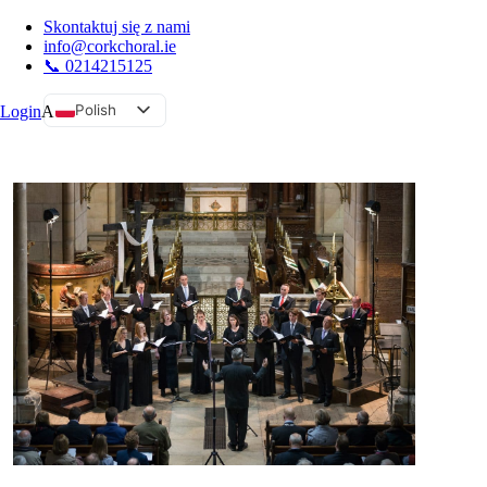
Skontaktuj się z nami
info@corkchoral.ie
📞 0214215125
Polish
Login
A
English
Bulgarian
Czech
Danish
German
Greek
Spanish
Estonian
French
Hungarian
Italian
Portuguese