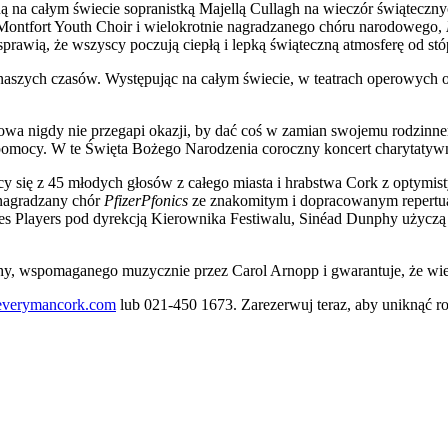
ną na całym świecie sopranistką Majellą Cullagh na wieczór świąteczny
e Montfort Youth Choir i wielokrotnie nagradzanego chóru narodowego,
sprawią, że wszyscy poczują ciepłą i lepką świąteczną atmosferę od st
o naszych czasów. Występując na całym świecie, w teatrach operowyc
wa nigdy nie przegapi okazji, by dać coś w zamian swojemu rodzinn
o pomocy. W te Święta Bożego Narodzenia coroczny koncert charytatywn
ący się z 45 młodych głosów z całego miasta i hrabstwa Cork z opty
 nagradzany chór
PfizerPfonics
ze znakomitym i dopracowanym repertua
oes Players pod dyrekcją Kierownika Festiwalu, Sinéad Dunphy użycz
hy, wspomaganego muzycznie przez Carol Arnopp i gwarantuje, że wie
verymancork.com
lub 021-450 1673. Zarezerwuj teraz, aby uniknąć r