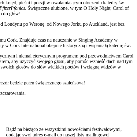
ch kolęd, pieśni i poezji w oszałamiającym otoczeniu katedry św.
PfizerPfonics
. Świąteczne ulubione, w tym O Holy Night, Carol of
óp do głów!
h od Londynu po Weronę, od Nowego Jorku po Auckland, jest bez
emu Cork. Znajduje czas na nauczanie w Singing Academy w
y w Cork International obejmie historyczną i wspaniałą katedrę św.
mistycznym i niemal eterycznym programem pod przewodnictwem Carol
rem, aby użyczyć swojego głosu, aby pomóc wznieść dach nad tym
ą swoich głosów do słów wielkich poetów i wciągną widzów w
czór będzie pełen świątecznego szaleństwa!
ozczarowania.
Bądź na bieżąco ze wszystkimi nowościami festiwalowymi,
dodając swój adres e-mail do naszej listy mailingowej