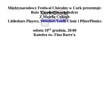
Międzynarodowy Festiwal Chóralny w Cork prezentuje:
Boże Narodzenie w katedrze
Z Majellą Cullagh
Zarezerwuj bilety
Littleshoes Players, Montfort Youth Choir i PfizerPfonics
cz
sobota 10
grudnia, 20:00
Katedra św. Fina Barre'a