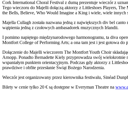
Cork International Choral Festival z dumą prezentuje wieczór z uzna
Ukrainian
Tego wieczoru do Majelli dołączą aktorzy z Littleshoes Players, Th
the Bells, Believe, Who Would Imagine a King i wiele, wiele innych 
Majella Cullagh została nazwana jedną z największych div bel cant
wątpienia jedną z czołowych ambasadorek muzycznych Irlandii.
I pomimo napiętego międzynarodowego harmonogramu, ta diva opero
Montfort College of Performing Arts; a ona tam jest i jest gotowa d
Dołączenie do Majelli wieczorem The Montfort Youth Choir składaj
Arnopp. Ponadto Bernadette Kiely przyprowadza swój wielokrotnie
wspaniałym punktem orientacyjnym. Podczas gdy aktorzy z Littlesh
prawdziwe i obfite przesłanie Świąt Bożego Narodzenia.
Wieczór jest organizowany przez kierownika festiwalu, Sinéad Dunp
Bilety w cenie tylko 20 € są dostępne w Everyman Theatre na
www.e