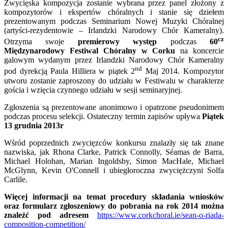
Zwycięska kompozycja zostanie wybrana przez panel złożony z
kompozytorów i ekspertów chóralnych i stanie się dziełem
Ukrainian
prezentowanym podczas Seminarium Nowej Muzyki Chóralnej
(artyści-rezydentowie – Irlandzki Narodowy Chór Kameralny).
cz
Otrzyma swoje
premierowy występ
podczas
60
Międzynarodowy Festiwal Chóralny w Corku
na koncercie
galowym wydanym przez Irlandzki Narodowy Chór Kameralny
nd
pod dyrekcją Paula Hilliera w piątek 2
Maj 2014. Kompozytor
utworu zostanie zaproszony do udziału w Festiwalu w charakterze
gościa i wzięcia czynnego udziału w sesji seminaryjnej.
Zgłoszenia są prezentowane anonimowo i opatrzone pseudonimem
podczas procesu selekcji. Ostateczny termin zapisów upływa
Piątek
13 grudnia 2013r
Wśród poprzednich zwycięzców konkursu znalazły się tak znane
nazwiska, jak Rhona Clarke, Patrick Connolly, Séamas de Barra,
Michael Holohan, Marian Ingoldsby, Simon MacHale, Michael
McGlynn, Kevin O'Connell i ubiegłoroczna zwyciężczyni Solfa
Carlile.
Więcej informacji na temat procedury składania wniosków
oraz formularz zgłoszeniowy do pobrania na rok 2014 można
znaleźć pod adresem
https://www.corkchoral.ie/sean-o-riada-
composition-competition/