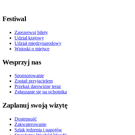
Obserwuj nas na Facebooku
Obserwuj nas na X / Twitterze
Obserwuj nas na Instagramie
Obserwuj nas na Youtube
Obserwuj nas na TikToku
Festiwal
Zarezerwuj bilety
Udział krajowy
Udział międzynarodowy
Wnioski o miejsce
Wesprzyj nas
Sponsorowanie
Zostań przyjacielem
Przekaż darowiznę teraz
Zgłaszanie się na ochotnika
Zaplanuj swoją wizytę
Dostępność
Zakwaterowanie
Szlak jedzenia i napojów