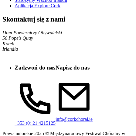
Starożytny Wschód Irlandii
Aplikacja Explore Cork
Skontaktuj się z nami
Dom Powierniczy Obywatelski
50 Pope's Quay
Korek
Irlandia
Zadzwoń do nas
Napisz do nas
info@corkchoral.ie
+353 (0) 21 4215125
Prawa autorskie 2025 © Międzynarodowy Festiwal Chóralny w