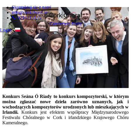
Skontaktuj się z nami
info@corkchoral.ie
📞 0214215125
Zarezerwuj bilety
Polish
Login
A
English
Bulgarian
Czech
Danish
German
Greek
Spanish
Konkurs Seána Ó Riady to konkurs kompozytorski, w którym
Estonian
można zgłaszać nowe dzieła zarówno uznanych, jak i
French
wschodzących kompozytorów urodzonych lub mieszkających w
Irlandii.
Konkurs jest efektem współpracy Międzynarodowego
Hungarian
Festiwalu Chóralnego w Cork i irlandzkiego Krajowego Chóru
Italian
Kameralnego.
Portuguese