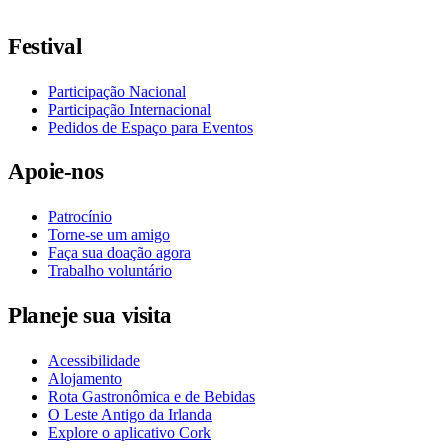
Siga-nos no Facebook
Siga-nos no X / Twitter
Siga-nos no Instagram
Siga-nos no YouTube
Siga-nos no TikTok
Festival
Participação Nacional
Participação Internacional
Pedidos de Espaço para Eventos
Apoie-nos
Patrocínio
Torne-se um amigo
Faça sua doação agora
Trabalho voluntário
Planeje sua visita
Acessibilidade
Alojamento
Rota Gastronômica e de Bebidas
O Leste Antigo da Irlanda
Explore o aplicativo Cork