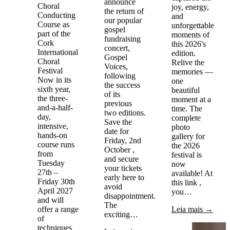
announce
Choral
joy, energy,
the return of
Conducting
and
our popular
Course as
unforgettable
gospel
part of the
moments of
fundraising
Cork
this 2026's
concert,
International
edition.
Gospel
Choral
Relive the
Voices,
Festival
memories —
following
Now in its
one
the success
sixth year,
beautiful
of its
the three-
moment at a
previous
and-a-half-
time. The
two editions.
day,
complete
Save the
intensive,
photo
date for
hands-on
gallery for
Friday, 2nd
course runs
the 2026
October ,
from
festival is
and secure
Tuesday
now
your tickets
27th –
available! At
early here to
Friday 30th
this link ,
avoid
April 2027
you…
disappointment.
and will
The
offer a range
Leia mais →
exciting…
of
techniques