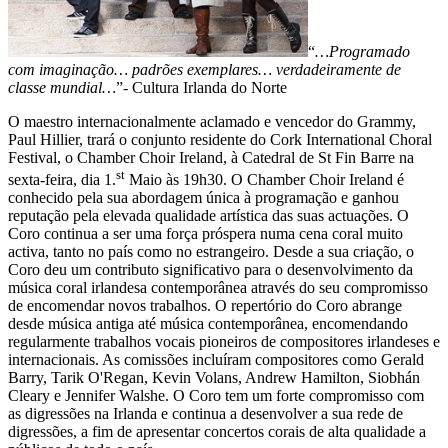
“
…Programado
com imaginação… padrões exemplares… verdadeiramente de
classe mundial…
”- Cultura Irlanda do Norte
O maestro internacionalmente aclamado e vencedor do Grammy,
Paul Hillier, trará o conjunto residente do Cork International Choral
Festival, o Chamber Choir Ireland, à Catedral de St Fin Barre na
st
sexta-feira, dia 1.
Maio às 19h30. O Chamber Choir Ireland é
conhecido pela sua abordagem única à programação e ganhou
reputação pela elevada qualidade artística das suas actuações. O
Coro continua a ser uma força próspera numa cena coral muito
activa, tanto no país como no estrangeiro. Desde a sua criação, o
Coro deu um contributo significativo para o desenvolvimento da
música coral irlandesa contemporânea através do seu compromisso
de encomendar novos trabalhos. O repertório do Coro abrange
desde música antiga até música contemporânea, encomendando
regularmente trabalhos vocais pioneiros de compositores irlandeses e
internacionais. As comissões incluíram compositores como Gerald
Barry, Tarik O'Regan, Kevin Volans, Andrew Hamilton, Siobhán
Cleary e Jennifer Walshe. O Coro tem um forte compromisso com
as digressões na Irlanda e continua a desenvolver a sua rede de
digressões, a fim de apresentar concertos corais de alta qualidade a