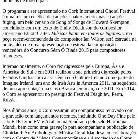
públicos de todo o país.
O programa a ser apresentado no Cork International Choral Festival
é uma mistura eclética de canções shaker americanas e canções
fuging, um belo cenário de Song of Songs de Howard Skempton,
concluindo com um texto de Emily Dickinson do compositor
americano Elliott Carter.
Músicos lutam em todos os lugares
. Uma
peça recém-encomendada do compositor Ian Wilson será estreada na
noite, além de uma apresentação de estreia da composição
vencedora do Concurso Séan Ó Riada 2015 para compositores
irlandeses.
Internacionalmente, o Coro fez digressões pela Europa, Ásia e
América do Sul e em 2011 realizou a sua primeira digressão pelos
Estados Unidos com a assistência da Culture Ireland como parte do
Imagine Ireland, um ano de Irish Arts in America 2011, na sequência
de uma apresentação na Casa Branca. em março de 2011. Em 2014,
o Coro se apresentou no prestigiado Festival Diaghilev, Perm,
Rússia.
Nos últimos anos, o Coro assumiu um compromisso renovado com
a gravação com lançamentos recentes, incluindo One Day Fine pelo
selo RTE Lyric FM e Acallam na Senórach pelo selo Harmonia
Mundi, bem como uma gravação para acompanhar a publicação de
Choirland: An Anthology of Música Coral Irlandesa em colaboração
com o Centro de Música Contemporânea e a Associação de Coros