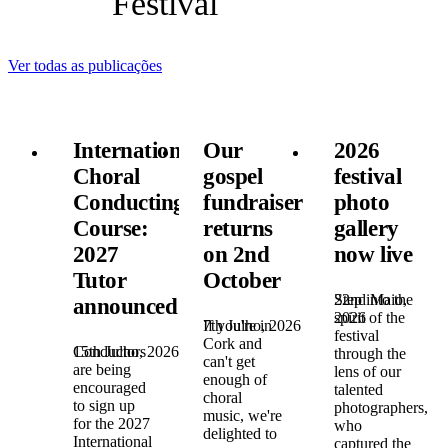
Festival
Ver todas as publicações
International
Our
2026
Choral
gospel
festival
Conducting
fundraiser
photo
Course:
returns
gallery
2027
on 2nd
now live
Tutor
October
22nd Maio,
Step into the
announced!
2026
spirit of the
7th Julho, 2026
If you're in
festival
Cork and
15th Julho, 2026
Conductors
through the
can't get
are being
lens of our
enough of
encouraged
talented
choral
to sign up
photographers,
music, we're
for the 2027
who
delighted to
International
captured the