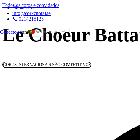
Todos os coros e convidados
Contate-nos
info@corkchoral.ie
📞 0214215125
Le Choeur Batta
Portuguese
Conecte-se
um
English
Bulgarian
Czech
COROS INTERNACIONAIS NÃO COMPETITIVOS
Danish
German
Greek
Spanish
Estonian
French
Hungarian
Italian
Polish