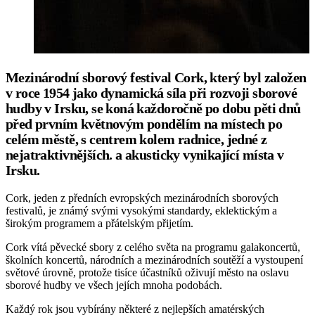
Mezinárodní sborový festival Cork, který byl založen
v roce 1954 jako dynamická síla při rozvoji sborové
hudby v Irsku, se koná každoročně po dobu pěti dnů
před prvním květnovým pondělím na místech po
celém městě, s centrem kolem radnice, jedné z
nejatraktivnějších. a akusticky vynikající místa v
Irsku.
Cork, jeden z předních evropských mezinárodních sborových
festivalů, je známý svými vysokými standardy, eklektickým a
širokým programem a přátelským přijetím.
Cork vítá pěvecké sbory z celého světa na programu galakoncertů,
školních koncertů, národních a mezinárodních soutěží a vystoupení
světové úrovně, protože tisíce účastníků oživují město na oslavu
sborové hudby ve všech jejích mnoha podobách.
Každý rok jsou vybírány některé z nejlepších amatérských