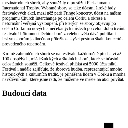
mezinárodních sborů, aby soutěžily o prestižní Fleischmann
International Trophy. Vybrané sbory se také účastní široké řady
festivalových akcí, mezi něž patří Fringe koncerty, účast na našem
programu Church Interchange po celém Corku a okrese a
neformální veřejná vystoupení, při kterých se sbory objevují po
celém Corku na nových a nečekaných místech po celou dobu trvání.
festivalu! Přítomnost těchto sborů z celého světa dává publiku i
irským sborům jedinečnou příležitost slyšet pestrou škálu koncertů a
provedeného repertoáru.
Kromě zahraničních sborů se na festivalu každoročně představí až
100 dospělých, mládežnických a školních sborů, které se účastní
celostátních soutěží. Celkově festival přiláká asi 5000 účastníků.
Festival i nadále zajišťuje, že sborová hudba, reprezentující mnoho
historických a kulturních tradic, je přinášena lidem v Corku a mnoha
návštěvníkům, které jsme rádi, že můžeme ve městě na akci přivítat.
Budoucí data