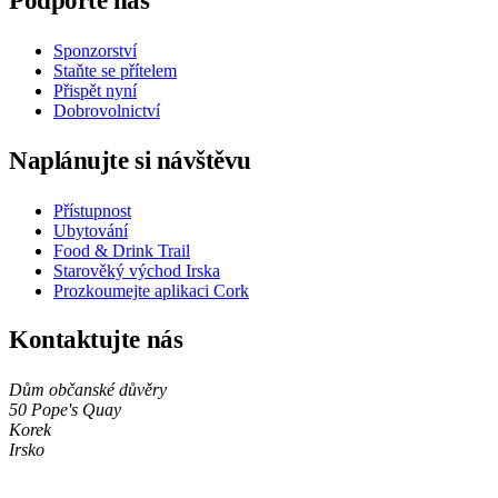
Podpořte nás
Sponzorství
Staňte se přítelem
Přispět nyní
Dobrovolnictví
Naplánujte si návštěvu
Přístupnost
Ubytování
Food & Drink Trail
Starověký východ Irska
Prozkoumejte aplikaci Cork
Kontaktujte nás
Dům občanské důvěry
50 Pope's Quay
Korek
Irsko