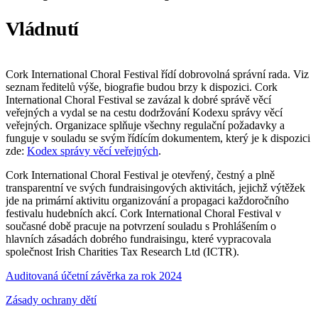
Vládnutí
Cork International Choral Festival řídí dobrovolná správní rada. Viz
seznam ředitelů výše, biografie budou brzy k dispozici. Cork
International Choral Festival se zavázal k dobré správě věcí
veřejných a vydal se na cestu dodržování Kodexu správy věcí
veřejných. Organizace splňuje všechny regulační požadavky a
funguje v souladu se svým řídícím dokumentem, který je k dispozici
zde:
Kodex správy věcí veřejných
.
Cork International Choral Festival je otevřený, čestný a plně
transparentní ve svých fundraisingových aktivitách, jejichž výtěžek
jde na primární aktivitu organizování a propagaci každoročního
festivalu hudebních akcí. Cork International Choral Festival v
současné době pracuje na potvrzení souladu s Prohlášením o
hlavních zásadách dobrého fundraisingu, které vypracovala
společnost Irish Charities Tax Research Ltd (ICTR).
Auditovaná účetní závěrka za rok 2024
Zásady ochrany dětí