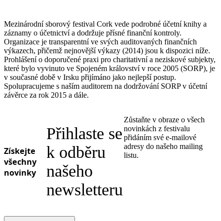
Mezinárodní sborový festival Cork vede podrobné účetní knihy a
záznamy o účetnictví a dodržuje přísné finanční kontroly.
Organizace je transparentní ve svých auditovaných finančních
výkazech, přičemž nejnovější výkazy (2014) jsou k dispozici níže.
Prohlášení o doporučené praxi pro charitativní a neziskové subjekty,
které bylo vyvinuto ve Spojeném království v roce 2005 (SORP), je
v současné době v Irsku přijímáno jako nejlepší postup.
Spolupracujeme s naším auditorem na dodržování SORP v účetní
závěrce za rok 2015 a dále.
Zůstaňte v obraze o všech
Přihlaste se
novinkách z festivalu
přidáním své e-mailové
adresy do našeho mailing
k odběru
Získejte
listu.
všechny
našeho
novinky
newsletteru