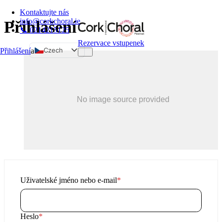
Kontaktujte nás
info@corkchoral.ie
Přihlášení
📞 0214215125
Rezervace vstupenek
Czech
Přihlášení
a
English
Bulgarian
Danish
German
Greek
Spanish
Estonian
French
Hungarian
Požadovaný
Uživatelské jméno nebo e-mail
*
Italian
Polish
Požadovaný
Heslo
*
Portuguese