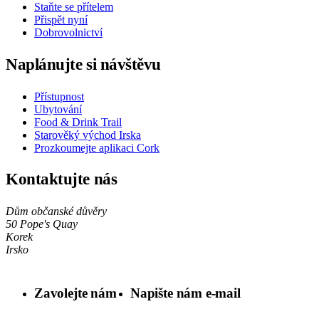
Staňte se přítelem
Přispět nyní
Dobrovolnictví
Naplánujte si návštěvu
Přístupnost
Ubytování
Food & Drink Trail
Starověký východ Irska
Prozkoumejte aplikaci Cork
Kontaktujte nás
Dům občanské důvěry
50 Pope's Quay
Korek
Irsko
Zavolejte nám
Napište nám e-mail