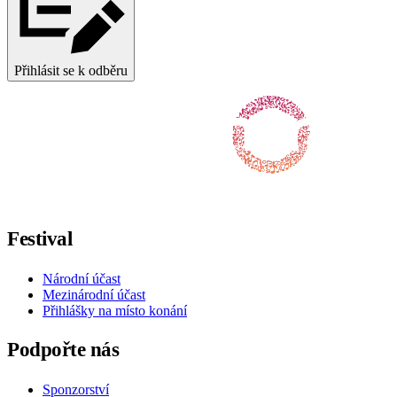
Přihlásit se k odběru
Sledujte nás na Facebooku
Sledujte nás na X / Twitteru
Sledujte nás na Instagramu
Sledujte nás na Youtube
Sledujte nás na TikToku
Festival
Národní účast
Mezinárodní účast
Přihlášky na místo konání
Podpořte nás
Sponzorství