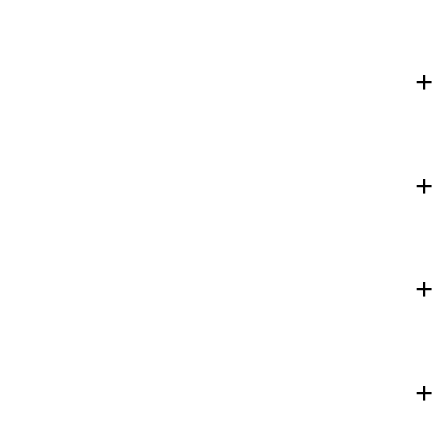
+
+
+
+