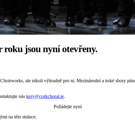
 roku jsou nyní otevřeny.
ou Choirworks, ale nikoli výhradně pro ni. Mezinárodní a irské sbory půs
ontaktujte nás
kery@corkchoral.ie
.
Požádejte nyní
mi na této stránce.