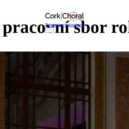
í pracovní sbor r
Rezervace vstupenek