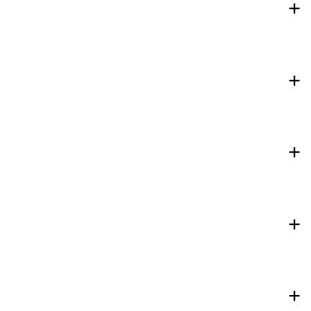
+
+
+
+
+