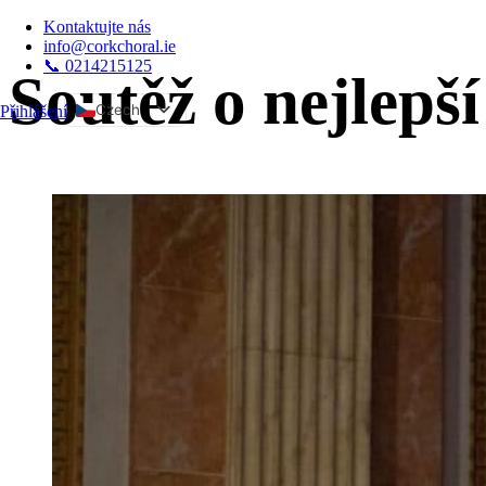
Kontaktujte nás
info@corkchoral.ie
📞 0214215125
Soutěž o nejlepš
Czech
Přihlášení
a
English
Bulgarian
Danish
German
Greek
Spanish
Estonian
French
Hungarian
Italian
Polish
Portuguese