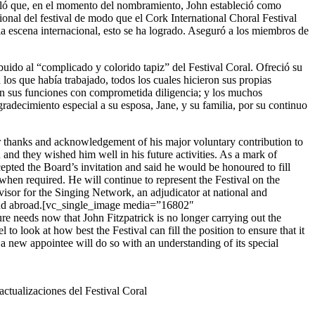
eñaló que, en el momento del nombramiento, John estableció como
acional del festival de modo que el Cork International Choral Festival
 la escena internacional, esto se ha logrado. Aseguró a los miembros de
buido al “complicado y colorido tapiz” del Festival Coral. Ofreció su
los que había trabajado, todos los cuales hicieron sus propias
aron sus funciones con comprometida diligencia; y los muchos
radecimiento especial a su esposa, Jane, y su familia, por su continuo
eir thanks and acknowledgement of his major voluntary contribution to
 and they wished him well in his future activities. As a mark of
epted the Board’s invitation and said he would be honoured to fill
when required. He will continue to represent the Festival on the
visor for the Singing Network, an adjudicator at national and
me and abroad.[vc_single_image media=”16802″
e needs now that John Fitzpatrick is no longer carrying out the
to look at how best the Festival can fill the position to ensure that it
nd a new appointee will do so with an understanding of its special
actualizaciones del Festival Coral