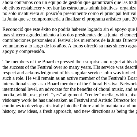
ahora contamos con un equipo de gestión que garantizará que las trad
objetivos restablecer y revisar las estructuras administrativas, organiz
no solo mantuviera su posición preeminente como el principal festival 
la Junta que se comprometería a finalizar el programa artístico para 20
Reconoció que este éxito no podría haberse logrado sin el apoyo que ha
más sincero agradecimiento a los dos presidentes de la junta, el conce
contribuciones personales al festival; los miembros de la Junta Direct
voluntarios a lo largo de los años. A todos ofreció su más sincero ag
apoyo y comprensión.
The members of the Board expressed their surprise and regret at his d
the success of the Festival over so many years. His service was descri
respect and acknowledgment of his singular service John was invited t
such a role. He will remain as an active member of the Festival’s Boar
international stage as a Board member of the Choral Festival Network –
international level, an advocate for the benefits of choral music, an
media_width_use_pixel=”yes” alignment=”center” media_width_pixel=”60
visionary work he has undertaken as Festival and Artistic Director for t
continues to develop artistically into the future and to maintain and nu
history, new ideas, a fresh approach, and new directions as being the 