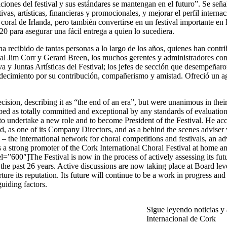
iciones del festival y sus estándares se mantengan en el futuro”. Se s
ativas, artísticas, financieras y promocionales, y mejorar el perfil intern
coral de Irlanda, pero también convertirse en un festival importante en
20 para asegurar una fácil entrega a quien lo sucediera.
 recibido de tantas personas a lo largo de los años, quienes han contri
jal Jim Corr y Gerard Breen, los muchos gerentes y administradores con 
iva y Juntas Artísticas del Festival; los jefes de sección que desempeñ
radecimiento por su contribución, compañerismo y amistad. Ofreció un ag
ecision, describing it as “the end of an era”, but were unanimous in th
bed as totally committed and exceptional by any standards of evaluation
o undertake a new role and to become President of the Festival. He acc
d, as one of its Company Directors, and as a behind the scenes adviser 
 the international network for choral competitions and festivals, an ad
d as a strong promoter of the Cork International Choral Festival at ho
0″]The Festival is now in the process of actively assessing its futur
he past 26 years. Active discussions are now taking place at Board level 
rture its reputation. Its future will continue to be a work in progress a
guiding factors.
Sigue leyendo noticias y 
Internacional de Cork