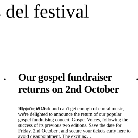
 del festival
Our gospel fundraiser
returns on 2nd October
7th julio, 2026
If you're in Cork and can't get enough of choral music,
we're delighted to announce the return of our popular
gospel fundraising concert, Gospel Voices, following the
success of its previous two editions. Save the date for
Friday, 2nd October , and secure your tickets early here to
avoid disappointment. The exciting…