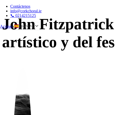
Contáctenos
info@corkchoral.ie
📞 0214215125
John Fitzpatrick
Spanish
Acceso
a
English
artístico y del fes
Bulgarian
Czech
Danish
German
Greek
Estonian
French
Hungarian
Italian
Polish
Portuguese