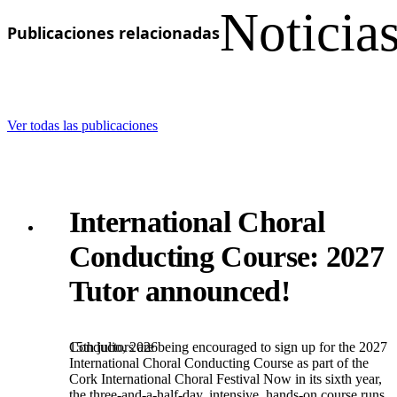
Noticias
Publicaciones relacionadas
Ver todas las publicaciones
International Choral
Conducting Course: 2027
Tutor announced!
15th julio, 2026
Conductors are being encouraged to sign up for the 2027
International Choral Conducting Course as part of the
Cork International Choral Festival Now in its sixth year,
the three-and-a-half-day, intensive, hands-on course runs