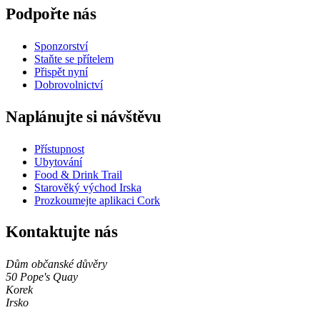
Podpořte nás
Sponzorství
Staňte se přítelem
Přispět nyní
Dobrovolnictví
Naplánujte si návštěvu
Přístupnost
Ubytování
Food & Drink Trail
Starověký východ Irska
Prozkoumejte aplikaci Cork
Kontaktujte nás
Dům občanské důvěry
50 Pope's Quay
Korek
Irsko