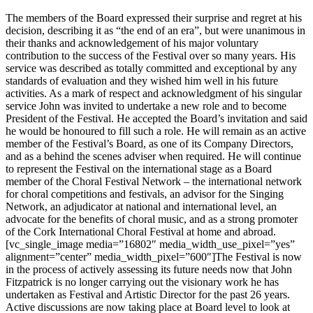
The members of the Board expressed their surprise and regret at his
decision, describing it as “the end of an era”, but were unanimous in
their thanks and acknowledgement of his major voluntary
contribution to the success of the Festival over so many years. His
service was described as totally committed and exceptional by any
standards of evaluation and they wished him well in his future
activities. As a mark of respect and acknowledgment of his singular
service John was invited to undertake a new role and to become
President of the Festival. He accepted the Board’s invitation and said
he would be honoured to fill such a role. He will remain as an active
member of the Festival’s Board, as one of its Company Directors,
and as a behind the scenes adviser when required. He will continue
to represent the Festival on the international stage as a Board
member of the Choral Festival Network – the international network
for choral competitions and festivals, an advisor for the Singing
Network, an adjudicator at national and international level, an
advocate for the benefits of choral music, and as a strong promoter
of the Cork International Choral Festival at home and abroad.
[vc_single_image media=”16802″ media_width_use_pixel=”yes”
alignment=”center” media_width_pixel=”600″]The Festival is now
in the process of actively assessing its future needs now that John
Fitzpatrick is no longer carrying out the visionary work he has
undertaken as Festival and Artistic Director for the past 26 years.
Active discussions are now taking place at Board level to look at