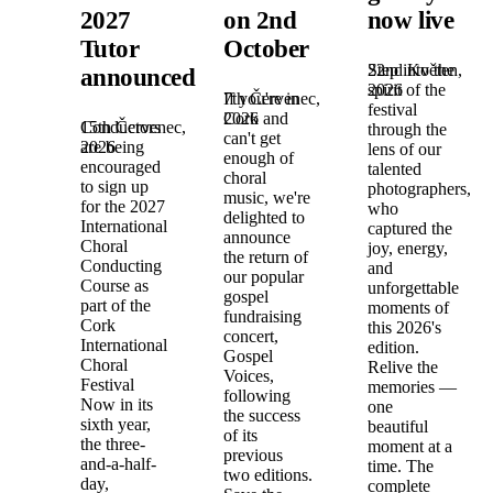
2027
on 2nd
now live
Tutor
October
22nd Květen,
Step into the
announced!
2026
spirit of the
7th Červenec,
If you're in
festival
2026
Cork and
15th Červenec,
Conductors
through the
can't get
2026
are being
lens of our
enough of
encouraged
talented
choral
to sign up
photographers,
music, we're
for the 2027
who
delighted to
International
captured the
announce
Choral
joy, energy,
the return of
Conducting
and
our popular
Course as
unforgettable
gospel
part of the
moments of
fundraising
Cork
this 2026's
concert,
International
edition.
Gospel
Choral
Relive the
Voices,
Festival
memories —
following
Now in its
one
the success
sixth year,
beautiful
of its
the three-
moment at a
previous
and-a-half-
time. The
two editions.
day,
complete