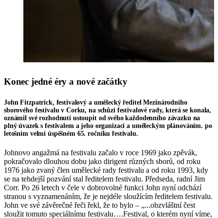
Konec jedné éry a nové začátky
John Fitzpatrick, festivalový a umělecký ředitel Mezinárodního
sborového festivalu v Corku, na schůzi festivalové rady, která se konala,
oznámil své rozhodnutí ustoupit od svého každodenního závazku na
plný úvazek s festivalem a jeho organizací a uměleckým plánováním. po
letošním velmi úspěšném 65. ročníku festivalu.
Johnovo angažmá na festivalu začalo v roce 1969 jako zpěvák,
pokračovalo dlouhou dobu jako dirigent různých sborů, od roku
1976 jako zvaný člen umělecké rady festivalu a od roku 1993, kdy
se na tehdejší pozvání stal ředitelem festivalu. Předseda, radní Jim
Corr. Po 26 letech v čele v dobrovolné funkci John nyní odchází
stranou s vyznamenáním, že je nejdéle sloužícím ředitelem festivalu.
John ve své závěrečné řeči řekl, že to bylo – „...obzvláštní čest
sloužit tomuto speciálnímu festivalu….Festival, o kterém nyní víme,