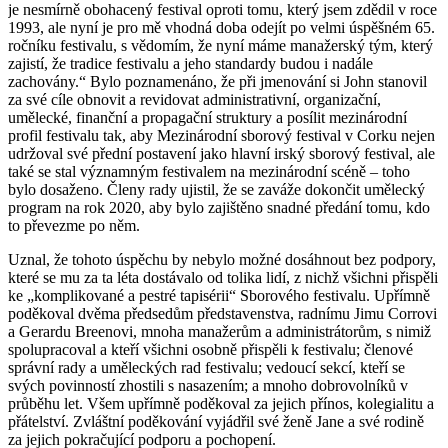
je nesmírně obohacený festival oproti tomu, který jsem zdědil v roce
1993, ale nyní je pro mě vhodná doba odejít po velmi úspěšném 65.
ročníku festivalu, s vědomím, že nyní máme manažerský tým, který
zajistí, že tradice festivalu a jeho standardy budou i nadále
zachovány.“ Bylo poznamenáno, že při jmenování si John stanovil
za své cíle obnovit a revidovat administrativní, organizační,
umělecké, finanční a propagační struktury a posílit mezinárodní
profil festivalu tak, aby Mezinárodní sborový festival v Corku nejen
udržoval své přední postavení jako hlavní irský sborový festival, ale
také se stal významným festivalem na mezinárodní scéně – toho
bylo dosaženo. Členy rady ujistil, že se zaváže dokončit umělecký
program na rok 2020, aby bylo zajištěno snadné předání tomu, kdo
to převezme po něm.
Uznal, že tohoto úspěchu by nebylo možné dosáhnout bez podpory,
které se mu za ta léta dostávalo od tolika lidí, z nichž všichni přispěli
ke „komplikované a pestré tapisérii“ Sborového festivalu. Upřímně
poděkoval dvěma předsedům představenstva, radnímu Jimu Corrovi
a Gerardu Breenovi, mnoha manažerům a administrátorům, s nimiž
spolupracoval a kteří všichni osobně přispěli k festivalu; členové
správní rady a uměleckých rad festivalu; vedoucí sekcí, kteří se
svých povinností zhostili s nasazením; a mnoho dobrovolníků v
průběhu let. Všem upřímně poděkoval za jejich přínos, kolegialitu a
přátelství. Zvláštní poděkování vyjádřil své ženě Jane a své rodině
za jejich pokračující podporu a pochopení.