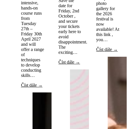
Save the
intensive,
photo
date for
hands-on
gallery for
Friday, 2nd
course runs
the 2026
October ,
from
festival is
and secure
Tuesday
now
your tickets
27th –
available! At
early here to
Friday 30th
this link ,
avoid
April 2027
you…
disappointment.
and will
The
offer a range
Číst dále →
exciting…
of
techniques
Číst dále →
to develop
conducting
skills…
Číst dále →