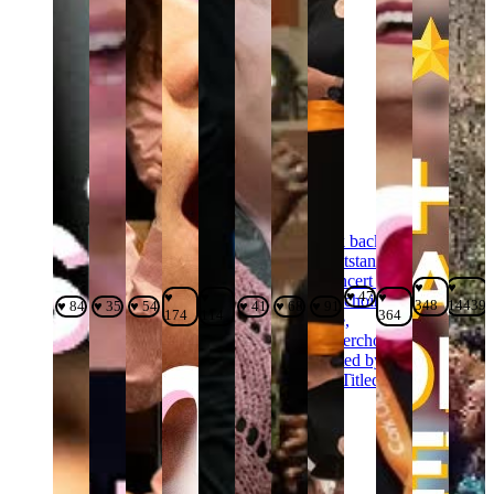
♥
♥
♥ 47
♥
♥
♥
348
14439
♥ 84
♥ 35
♥ 54
♥ 41
♥ 68
♥ 91
174
114
364