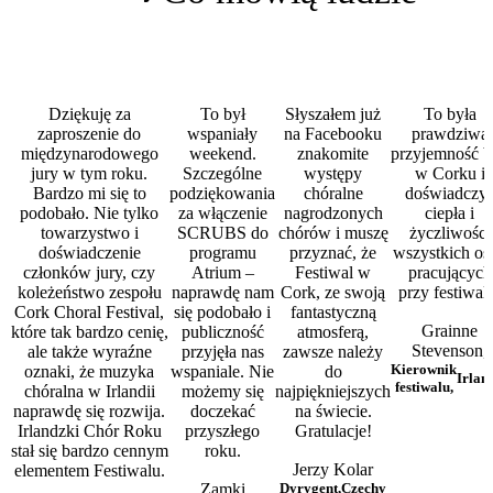
Dziękuję za
To był
Słyszałem już
To była
zaproszenie do
wspaniały
na Facebooku
prawdziwa
międzynarodowego
weekend.
znakomite
przyjemność b
jury w tym roku.
Szczególne
występy
w Corku i
Bardzo mi się to
podziękowania
chóralne
doświadczy
podobało. Nie tylko
za włączenie
nagrodzonych
ciepła i
towarzystwo i
SCRUBS do
chórów i muszę
życzliwości
doświadczenie
programu
przyznać, że
wszystkich os
członków jury, czy
Atrium –
Festiwal w
pracujących
koleżeństwo zespołu
naprawdę nam
Cork, ze swoją
przy festiwal
Cork Choral Festival,
się podobało i
fantastyczną
Grainne
które tak bardzo cenię,
publiczność
atmosferą,
Stevenson,
ale także wyraźne
przyjęła nas
zawsze należy
Kierownik
oznaki, że muzyka
wspaniale. Nie
do
Irlan
festiwalu,
chóralna w Irlandii
możemy się
najpiękniejszych
naprawdę się rozwija.
doczekać
na świecie.
Irlandzki Chór Roku
przyszłego
Gratulacje!
stał się bardzo cennym
roku.
Jerzy Kolar
elementem Festiwalu.
Zamki
Dyrygent,
Czechy