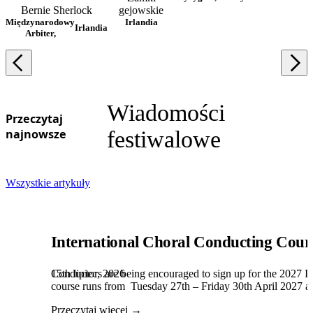
Bernie Sherlock
gejowskie
Międzynarodowy
Irlandia
Irlandia
Arbiter,
Wiadomości
Przeczytaj
najnowsze
festiwalowe
Wszystkie artykuły
International Choral Conducting Cour
15th lipiec, 2026
Conductors are being encouraged to sign up for the 2027 Int
course runs from Tuesday 27th – Friday 30th April 2027 and
Przeczytaj więcej →