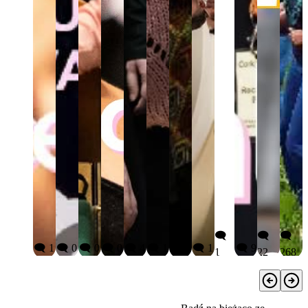
🗨️
🗨️
🗨️
🗨️ 1
🗨️ 0
🗨️ 0
🗨️ 0
🗨️ 4
🗨️ 1
🗨️ 6
🗨️ 1
🗨️ 9
1
22
268