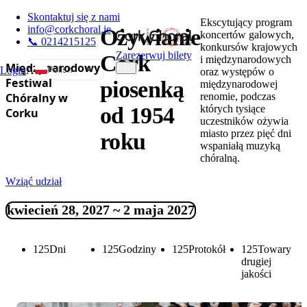
Skontaktuj się z nami
Ekscytujący program
info@corkchoral.ie
Ożywianie
koncertów galowych,
📞 0214215125
konkursów krajowych
Zarezerwuj bilety
Cork
i międzynarodowych
Międzynarodowy
Polish
Login
A
oraz występów o
Festiwal
piosenką
międzynarodowej
English
Chóralny w
renomie, podczas
których tysiące
od 1954
Bulgarian
Corku
uczestników ożywia
Czech
miasto przez pięć dni
roku
wspaniałą muzyką
Danish
chóralną.
German
Wziąć udział
Greek
Spanish
kwiecień 28, 2027 ~ 2 maja 2027
Estonian
French
125
Dni
125
Godziny
125
Protokół
125
Towary
drugiej
Hungarian
jakości
Italian
Portuguese