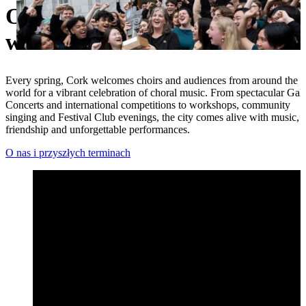
Odkryj Międzynarodowy Festi
Ukrainian
w Cork
Every spring, Cork welcomes choirs and audiences from around the
world for a vibrant celebration of choral music. From spectacular Gal
Concerts and international competitions to workshops, community
singing and Festival Club evenings, the city comes alive with music,
friendship and unforgettable performances.
O nas i przyszłych terminach
Najważniejsze wydarzenia festiwalu Open 2026 – Międzynaro