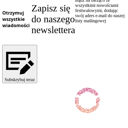
Bądź na bieżąco ze
Zapisz się
wszystkimi nowościami
festiwalowymi, dodając
Otrzymuj
swój adres e-mail do naszej
do naszego
wszystkie
listy mailingowej
wiadomości
newslettera
Subskrybuj teraz
Obserwuj nas na Facebooku
Obserwuj nas na X / Twitterze
Obserwuj nas na Instagramie
Obserwuj nas na Youtube
Obserwuj nas na TikToku