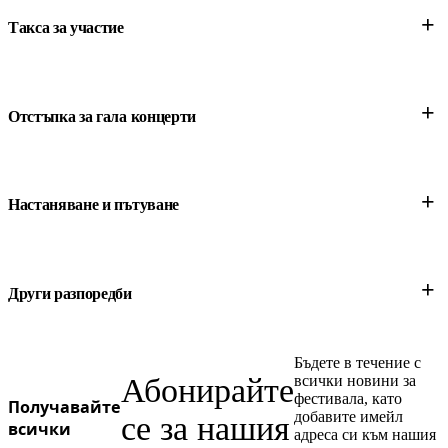
+
Такса за участие
295 евро/човек
+
Отстъпка за гала концерти
270 евро/човек
*Изисква се пълно заявление за хор или доказателство за
+
плащане на такса за участие в хор
Настаняване и пътуване
тази връзка
+
Други разпоредби
Бъдете в течение с
Абонирайте
всички новини за
фестивала, като
Получавайте
добавите имейл
се за нашия
всички
адреса си към нашия