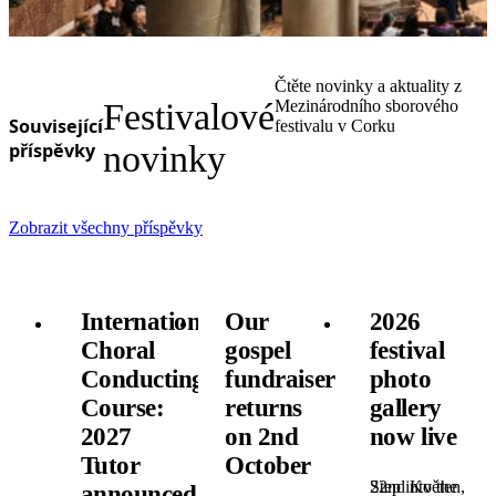
Čtěte novinky a aktuality z
Festivalové
Mezinárodního sborového
Související
festivalu v Corku
příspěvky
novinky
Zobrazit všechny příspěvky
International
Our
2026
Choral
gospel
festival
Conducting
fundraiser
photo
Course:
returns
gallery
2027
on 2nd
now live
Tutor
October
22nd Květen,
Step into the
announced!