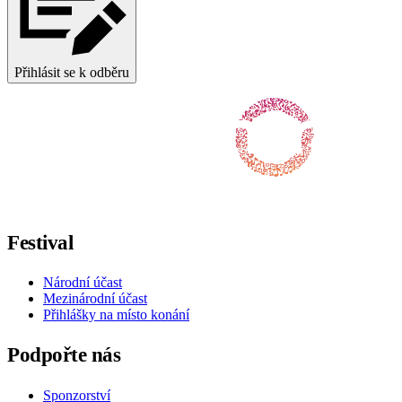
Přihlásit se k odběru
Sledujte nás na Facebooku
Sledujte nás na X / Twitteru
Sledujte nás na Instagramu
Sledujte nás na Youtube
Sledujte nás na TikToku
Festival
Národní účast
Mezinárodní účast
Přihlášky na místo konání
Podpořte nás
Sponzorství