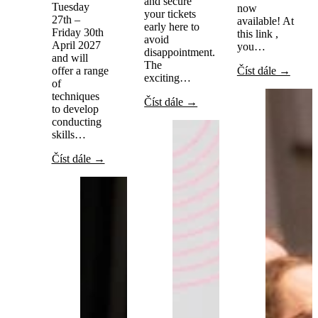
and secure
Tuesday
now
your tickets
27th –
available! At
early here to
Friday 30th
this link ,
avoid
April 2027
you…
disappointment.
and will
The
offer a range
Číst dále →
exciting…
of
techniques
Číst dále →
to develop
conducting
skills…
Číst dále →