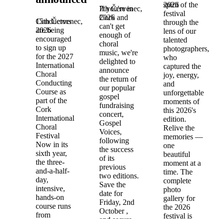
2026
spirit of the
7th Červenec,
If you're in
festival
2026
Cork and
15th Červenec,
Conductors
through the
can't get
2026
are being
lens of our
enough of
encouraged
talented
choral
to sign up
photographers,
music, we're
for the 2027
who
delighted to
International
captured the
announce
Choral
joy, energy,
the return of
Conducting
and
our popular
Course as
unforgettable
gospel
part of the
moments of
fundraising
Cork
this 2026's
concert,
International
edition.
Gospel
Choral
Relive the
Voices,
Festival
memories —
following
Now in its
one
the success
sixth year,
beautiful
of its
the three-
moment at a
previous
and-a-half-
time. The
two editions.
day,
complete
Save the
intensive,
photo
date for
hands-on
gallery for
Friday, 2nd
course runs
the 2026
October ,
from
festival is