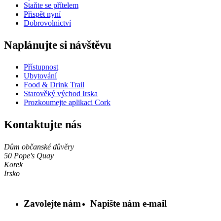
Staňte se přítelem
Přispět nyní
Dobrovolnictví
Naplánujte si návštěvu
Přístupnost
Ubytování
Food & Drink Trail
Starověký východ Irska
Prozkoumejte aplikaci Cork
Kontaktujte nás
Dům občanské důvěry
50 Pope's Quay
Korek
Irsko
Zavolejte nám
Napište nám e-mail