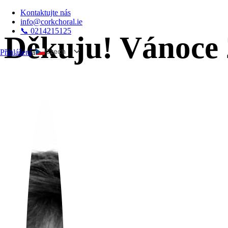
Kontaktujte nás
info@corkchoral.ie
📞 0214215125
Děkuju! Vánoce 
Czech
Přihlášení
a
English
Bulgarian
Danish
German
Greek
Spanish
Estonian
French
Hungarian
Italian
Polish
Portuguese