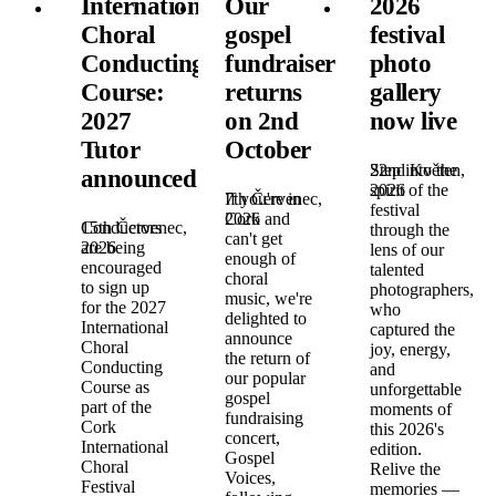
International
Our
2026
Choral
gospel
festival
Conducting
fundraiser
photo
Course:
returns
gallery
2027
on 2nd
now live
Tutor
October
22nd Květen,
Step into the
announced!
2026
spirit of the
7th Červenec,
If you're in
festival
2026
Cork and
15th Červenec,
Conductors
through the
can't get
2026
are being
lens of our
enough of
encouraged
talented
choral
to sign up
photographers,
music, we're
for the 2027
who
delighted to
International
captured the
announce
Choral
joy, energy,
the return of
Conducting
and
our popular
Course as
unforgettable
gospel
part of the
moments of
fundraising
Cork
this 2026's
concert,
International
edition.
Gospel
Choral
Relive the
Voices,
Festival
memories —