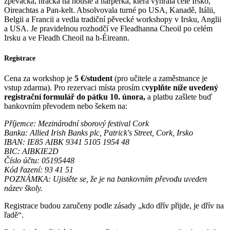
zpěvačka, hráčka na housle a harperka, která vyhrála celé Irsko,
Oireachtas a Pan-kelt. Absolvovala turné po USA, Kanadě, Itálii,
Belgii a Francii a vedla tradiční pěvecké workshopy v Irsku, Anglii
a USA. Je pravidelnou rozhodčí ve Fleadhanna Cheoil po celém
Irsku a ve Fleadh Cheoil na h-Éireann.
Registrace
Cena za workshop je
5 €/student
(pro učitele a zaměstnance je
vstup zdarma). Pro rezervaci místa prosím c
vyplňte níže uvedený
registrační formulář do pátku 10. února,
a platbu zašlete buď
bankovním převodem nebo šekem na:
Příjemce: Mezinárodní sborový festival Cork
Banka: Allied Irish Banks plc, Patrick's Street, Cork, Irsko
IBAN: IE85 AIBK 9341 5105 1954 48
BIC: AIBKIE2D
Číslo účtu: 05195448
Kód řazení: 93 41 51
POZNÁMKA: Ujistěte se, že je na bankovním převodu uveden
název školy.
Registrace budou zaručeny podle zásady „kdo dřív přijde, je dřív na
řadě“.