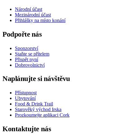
Národní účast
Mezinárodní účast
Přihlášky na místo konání
Podpořte nás
Sponzorství
Staňte se přítelem
Přispět nyní
Dobrovolnictví
Naplánujte si návštěvu
Přístupnost
Ubytování
Food & Drink Trail
Starověký východ Irska
Prozkoumejte aplikaci Cork
Kontaktujte nás