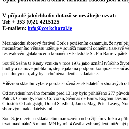
V případě jakýchkoliv dotazů se neváhejte ozvat:
Tel: + 353 (0)21 4215125
E-mailem:
info@corkchoral.ie
Mezinárodní sborový festival Cork s potěšením oznamuje, že nyní při
mezinárodního věhlasu uděluje v soutěži finanční odměnu (laskavě vě
festivalovém galakoncertu konaném v katedrále St. Fin Barre v pátek 
Soutěž Seána Ó Riady vznikla v roce 1972 jako uznání tvůrčího života
hudby a na nové publikum, stejně jako na podporu kompozice současné
pseudonymem, aby byla chráněna identita skladatele.
Vítěznou skladbu vybere porota složená ze skladatelů a sborových o
Od zavedení nového formátu před 13 lety bylo přihlášeno 277 původní
Patrick Connolly, Frank Corcoran, Séamas de Barra, Eoghan Desmo
Criostóir Ó Loingsigh, Donal Sarsfield, James May, Peter Leavy, N
sborovými nakladatelstvími.
Soutěž je otevřena skladatelům narozeným nebo žijícím v Irsku a přih
trvat maximálně 5 minut. Měl by mít 4 části a vybraný text může být 