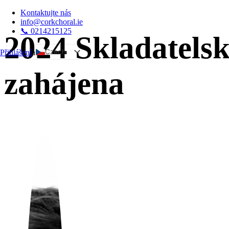
Kontaktujte nás
info@corkchoral.ie
📞 0214215125
2024 Skladatels
Czech
Přihlášení
a
English
zahájena
Bulgarian
Danish
German
Greek
Spanish
Estonian
French
Hungarian
Italian
Polish
Portuguese