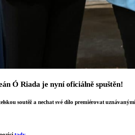
Seán Ó Riada
je nyní oficiálně spuštěn!
telskou soutěž a nechat své dílo premiérovat uznávaným
pozici
tady
.