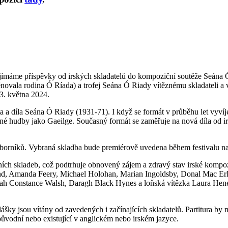
jímáme příspěvky od irských skladatelů do kompoziční soutěže Seána Ó
novala rodina Ó Ríada) a trofej Seána Ó Riady vítěznému skladateli a
3. května 2024.
 a díla Seána Ó Riady (1931-71). I když se formát v průběhu let vyvíje
 hudby jako Gaeilge. Současný formát se zaměřuje na nová díla od irs
dborníků. Vybraná skladba bude premiérově uvedena během festivalu n
ch skladeb, což podtrhuje obnovený zájem a zdravý stav irské kompozic
nd, Amanda Feery, Michael Holohan, Marian Ingoldsby, Donal Mac E
orah Constance Walsh, Daragh Black Hynes a loňská vítězka Laura Hen
lášky jsou vítány od zavedených i začínajících skladatelů. Partitura b
původní nebo existující v anglickém nebo irském jazyce.