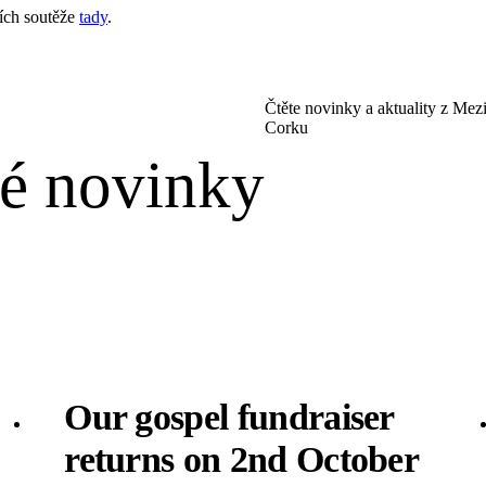
iích soutěže
tady
.
Čtěte novinky a aktuality z Mez
Corku
vé novinky
Our gospel fundraiser
returns on 2nd October