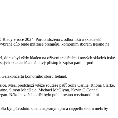
 Riady v roce 2024. Porota složená z odborníků a skladatelů
 vybrané dílo bude mít zase premiéru. komorním sborem Ireland na
l, důraz byl vždy kladen na oživení tradičních i nových skladeb irské
kých skladatelů a má nový přístup k zápisu partitur pod
a Galakoncertu komorního sboru Ireland.
e. Mezi předchozí vítěze soutěže patří Solfa Carlile, Rhona Clarke,
rlaine, Simon MacHale, Michael McGlynn, Kevin O'Connell,
egan. Několik z těchto děl bylo publikováno mezinárodními
y měla být původním dílem napsaným pro a cappella sbor a měla by