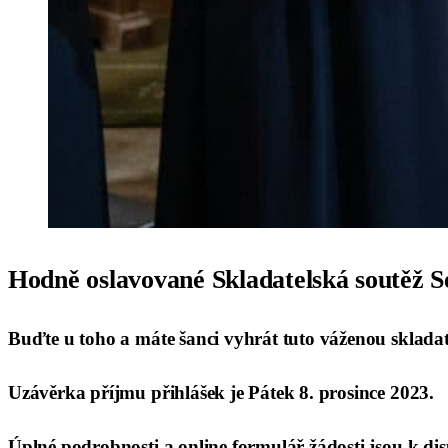
Hodně oslavované
Skladatelská soutěž 
Buďte u toho a máte šanci vyhrát tuto váženou sklada
Uzávěrka příjmu přihlášek je
Pátek 8. prosince 202
3.
Úplné podrobnosti a online formulář žádosti jsou k dis