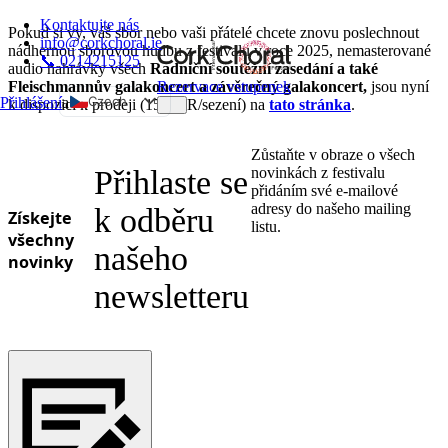
Kontaktujte nás
Pokud si vy, váš sbor nebo vaši přátelé chcete znovu poslechnout
info@corkchoral.ie
nádhernou sborovou hudbu z festivalu v roce 2025, nemasterované
📞 0214215125
audio nahrávky všech
Radniční soutěžní zasedání a také
Rezervace vstupenek
Fleischmannův galakoncert a závěrečný galakoncert,
jsou nyní
Czech
Přihlášení
a
k dispozici k prodeji (15 EUR/sezení) na
tato stránka
.
English
Zůstaňte v obraze o všech
Bulgarian
Přihlaste se
novinkách z festivalu
Danish
přidáním své e-mailové
adresy do našeho mailing
k odběru
Získejte
German
listu.
všechny
Greek
našeho
novinky
Spanish
newsletteru
Estonian
French
Hungarian
Italian
Polish
Portuguese