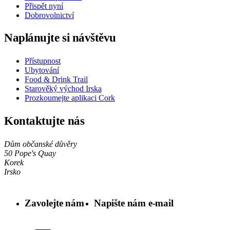
Přispět nyní
Dobrovolnictví
Naplánujte si návštěvu
Přístupnost
Ubytování
Food & Drink Trail
Starověký východ Irska
Prozkoumejte aplikaci Cork
Kontaktujte nás
Dům občanské důvěry
50 Pope's Quay
Korek
Irsko
Zavolejte nám
Napište nám e-mail