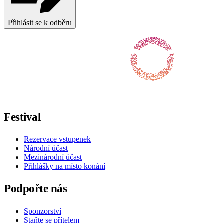
Ukrainian
Přihlásit se k odběru
Sledujte nás na Facebooku
Sledujte nás na X / Twitteru
Sledujte nás na Instagramu
Sledujte nás na Youtube
Sledujte nás na TikToku
Festival
Rezervace vstupenek
Národní účast
Mezinárodní účast
Přihlášky na místo konání
Podpořte nás
Sponzorství
Staňte se přítelem