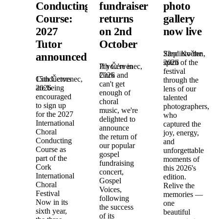
Conducting
fundraiser
photo
Course:
returns
gallery
2027
on 2nd
now live
Tutor
October
22nd Květen,
Step into the
announced!
2026
spirit of the
7th Červenec,
If you're in
festival
2026
Cork and
15th Červenec,
Conductors
through the
can't get
2026
are being
lens of our
enough of
encouraged
talented
choral
to sign up
photographers,
music, we're
for the 2027
who
delighted to
International
captured the
announce
Choral
joy, energy,
the return of
Conducting
and
our popular
Course as
unforgettable
gospel
part of the
moments of
fundraising
Cork
this 2026's
concert,
International
edition.
Gospel
Choral
Relive the
Voices,
Festival
memories —
following
Now in its
one
the success
sixth year,
beautiful
of its