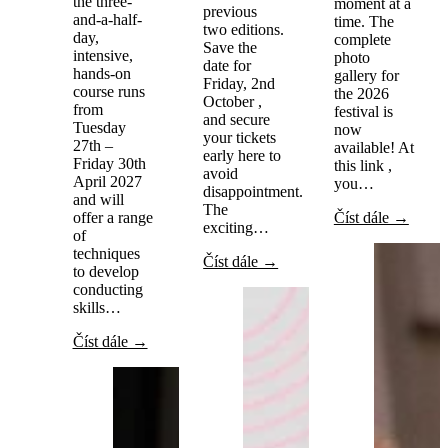
the three-
moment at a
previous
and-a-half-
time. The
two editions.
day,
complete
Save the
intensive,
photo
date for
hands-on
gallery for
Friday, 2nd
course runs
the 2026
October ,
from
festival is
and secure
Tuesday
now
your tickets
27th –
available! At
early here to
Friday 30th
this link ,
avoid
April 2027
you…
disappointment.
and will
The
offer a range
Číst dále →
exciting…
of
techniques
Číst dále →
to develop
conducting
skills…
Číst dále →