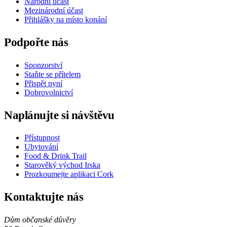
Národní účast
Mezinárodní účast
Přihlášky na místo konání
Podpořte nás
Sponzorství
Staňte se přítelem
Přispět nyní
Dobrovolnictví
Naplánujte si návštěvu
Přístupnost
Ubytování
Food & Drink Trail
Starověký východ Irska
Prozkoumejte aplikaci Cork
Kontaktujte nás
Dům občanské důvěry