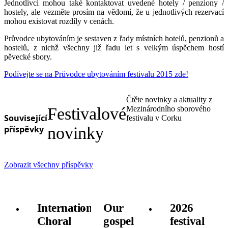
Jednotlivci mohou také kontaktovat uvedené hotely / penziony /
hostely, ale vezměte prosím na vědomí, že u jednotlivých rezervací
mohou existovat rozdíly v cenách.
Průvodce ubytováním je sestaven z řady místních hotelů, penzionů a
hostelů, z nichž všechny již řadu let s velkým úspěchem hostí
pěvecké sbory.
Podívejte se na Průvodce ubytováním festivalu 2015 zde!
Čtěte novinky a aktuality z
Festivalové
Mezinárodního sborového
Související
festivalu v Corku
příspěvky
novinky
Zobrazit všechny příspěvky
International
Our
2026
Choral
gospel
festival